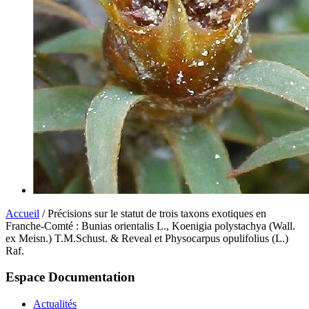
Accueil
/ Précisions sur le statut de trois taxons exotiques en
Franche-Comté : Bunias orientalis L., Koenigia polystachya (Wall.
ex Meisn.) T.M.Schust. & Reveal et Physocarpus opulifolius (L.)
Raf.
Espace Documentation
Actualités