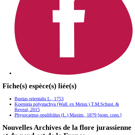
Fiche(s) espèce(s) liée(s)
Bunias orientalis L., 1753
Koenigia polystachya (Wall. ex Meisn.) T.M.Schust. &
Reveal, 2015
Physocarpus opulifolius (L.) Maxim., 1879 [nom. cons.]
Nouvelles Archives de la flore jurassienne