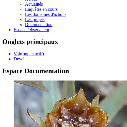
Actualités
Enquêtes en cours
Les domaines d'actions
Les projets
Documentation
Espace Observateur
Onglets principaux
Voir
(onglet actif)
Devel
Espace Documentation