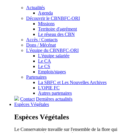
Actualités
Agenda
Découvrir le CBNBFC-ORI
Missions
Territoire d'agrément
Le réseau des CBN
Accès / Contacts
Dons / Mécénat
L'équipe du CBNBFC-ORI
L'équipe salariée
Le CA
Le CS
Emplois/stages
Partenaires
La SBFC et Les Nouvelles Archives
L'OPIE FC
Autres partenaires
Contact
Dernières actualités
Espèces
Végétales
Espèces
Végétales
Le Conservatoire travaille sur l'ensemble de la flore qui