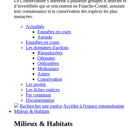
Le Conservatoire s’intéresse à plusieurs groupes d’insectes et
d’invertébrés qui se rencontrent en Franche-Comté, assurant
leur connaissance et la conservation des espèces les plus
menacées.
Actualités
Enquêtes en cours
Agenda
Enquêtes en cours
Les domaines d'actions
Rhopalocères
Odonates
Orthoptères
Mollusques
Autres
Conservation
Les projets
Les fiches espèces
Par commune
Documentation
Rechercher une espèce
Accéder à l'espace entomologiste
Milieux &
Habitats
Milieux &
Habitats