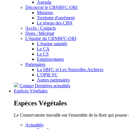
Agenda
Découvrir le CBNBFC-ORI
Missions
Territoire d'agrément
Le réseau des CBN
Accès / Contacts
Dons / Mécénat
L'équipe du CBNBFC-ORI
L'équipe salariée
Le CA
Le CS
Emplois/stages
Partenaires
La SBFC et Les Nouvelles Archives
L'OPIE FC
Autres partenaires
Contact
Dernières actualités
Espèces
Végétales
Espèces
Végétales
Le Conservatoire travaille sur l'ensemble de la flore qui pousse
Actualités