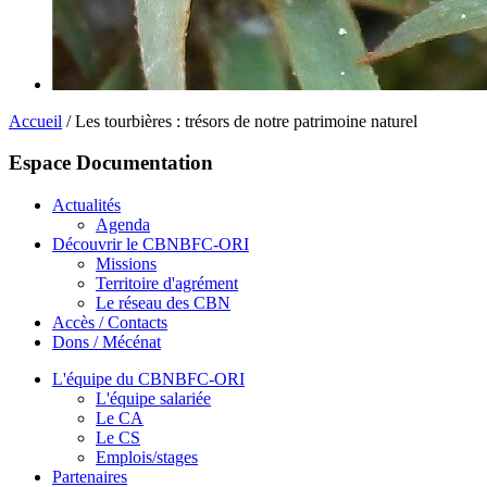
Accueil
/ Les tourbières : trésors de notre patrimoine naturel
Espace Documentation
Actualités
Agenda
Découvrir le CBNBFC-ORI
Missions
Territoire d'agrément
Le réseau des CBN
Accès / Contacts
Dons / Mécénat
L'équipe du CBNBFC-ORI
L'équipe salariée
Le CA
Le CS
Emplois/stages
Partenaires