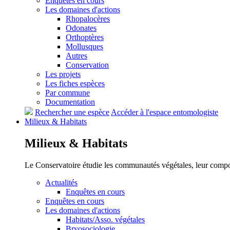
Enquêtes en cours
Les domaines d'actions
Rhopalocères
Odonates
Orthoptères
Mollusques
Autres
Conservation
Les projets
Les fiches espèces
Par commune
Documentation
Rechercher une espèce
Accéder à l'espace entomologiste
Milieux &
Habitats
Milieux &
Habitats
Le Conservatoire étudie les communautés végétales, leur compositi
Actualités
Enquêtes en cours
Enquêtes en cours
Les domaines d'actions
Habitats/Asso. végétales
Bryosociologie