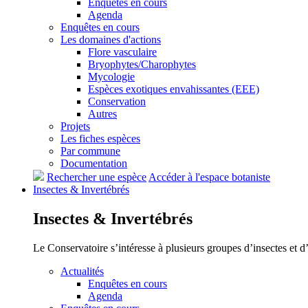
Enquêtes en cours
Agenda
Enquêtes en cours
Les domaines d'actions
Flore vasculaire
Bryophytes/Charophytes
Mycologie
Espèces exotiques envahissantes (EEE)
Conservation
Autres
Projets
Les fiches espèces
Par commune
Documentation
Rechercher une espèce
Accéder à l'espace botaniste
Insectes &
Invertébrés
Insectes &
Invertébrés
Le Conservatoire s’intéresse à plusieurs groupes d’insectes et 
Actualités
Enquêtes en cours
Agenda