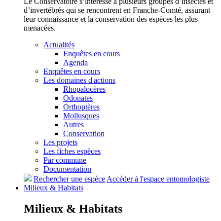
Le Conservatoire s’intéresse à plusieurs groupes d’insectes et
d’invertébrés qui se rencontrent en Franche-Comté, assurant
leur connaissance et la conservation des espèces les plus
menacées.
Actualités
Enquêtes en cours
Agenda
Enquêtes en cours
Les domaines d'actions
Rhopalocères
Odonates
Orthoptères
Mollusques
Autres
Conservation
Les projets
Les fiches espèces
Par commune
Documentation
Rechercher une espèce
Accéder à l'espace entomologiste
Milieux &
Habitats
Milieux &
Habitats