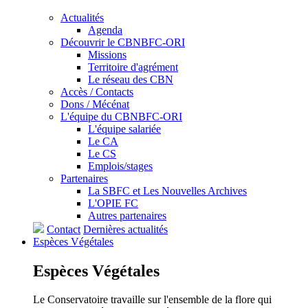
Actualités
Agenda
Découvrir le CBNBFC-ORI
Missions
Territoire d'agrément
Le réseau des CBN
Accès / Contacts
Dons / Mécénat
L'équipe du CBNBFC-ORI
L'équipe salariée
Le CA
Le CS
Emplois/stages
Partenaires
La SBFC et Les Nouvelles Archives
L'OPIE FC
Autres partenaires
Contact
Dernières actualités
Espèces
Végétales
Espèces
Végétales
Le Conservatoire travaille sur l'ensemble de la flore qui