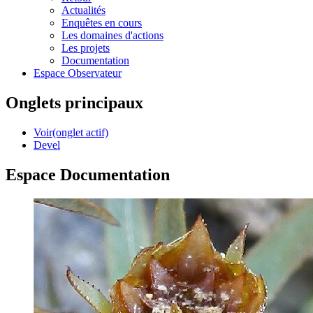
Actualités
Enquêtes en cours
Les domaines d'actions
Les projets
Documentation
Espace Observateur
Onglets principaux
Voir
(onglet actif)
Devel
Espace Documentation