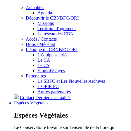
Actualités
Agenda
Découvrir le CBNBFC-ORI
Missions
Territoire d'agrément
Le réseau des CBN
Accès / Contacts
Dons / Mécénat
L'équipe du CBNBFC-ORI
L'équipe salariée
Le CA
Le CS
Emplois/stages
Partenaires
La SBFC et Les Nouvelles Archives
L'OPIE FC
Autres partenaires
Contact
Dernières actualités
Espèces
Végétales
Espèces
Végétales
Le Conservatoire travaille sur l'ensemble de la flore qui