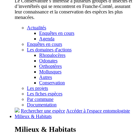
Le Conservatoire s’intéresse à plusieurs groupes d’insectes et
d’invertébrés qui se rencontrent en Franche-Comté, assurant
leur connaissance et la conservation des espèces les plus
menacées.
Actualités
Enquêtes en cours
Agenda
Enquêtes en cours
Les domaines d'actions
Rhopalocères
Odonates
Orthoptères
Mollusques
Autres
Conservation
Les projets
Les fiches espèces
Par commune
Documentation
Rechercher une espèce
Accéder à l'espace entomologiste
Milieux &
Habitats
Milieux &
Habitats