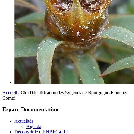
Accueil
/ Clé d'identification des Zygènes de Bourgogne-Franche-
Comté
Espace Documentation
Actualités
Agenda
Découvrir le CBNBFC-ORI