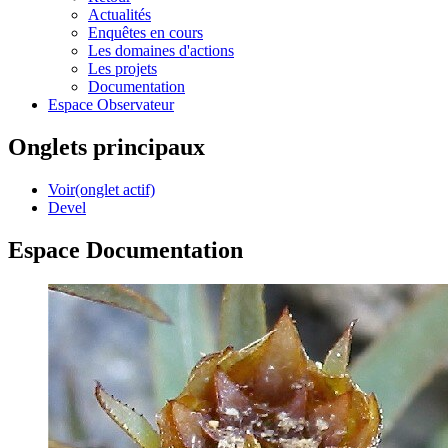
Actualités
Enquêtes en cours
Les domaines d'actions
Les projets
Documentation
Espace Observateur
Onglets principaux
Voir
(onglet actif)
Devel
Espace Documentation