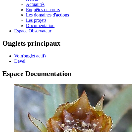
Actualités
Enquêtes en cours
Les domaines d'actions
Les projets
Documentation
Espace Observateur
Onglets principaux
Voir
(onglet actif)
Devel
Espace Documentation