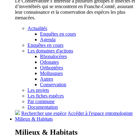
Le Conservatoire s’intéresse à plusieurs groupes d’insectes et
d’invertébrés qui se rencontrent en Franche-Comté, assurant
leur connaissance et la conservation des espèces les plus
menacées.
Actualités
Enquêtes en cours
Agenda
Enquêtes en cours
Les domaines d'actions
Rhopalocères
Odonates
Orthoptères
Mollusques
Autres
Conservation
Les projets
Les fiches espèces
Par commune
Documentation
Rechercher une espèce
Accéder à l'espace entomologiste
Milieux &
Habitats
Milieux &
Habitats