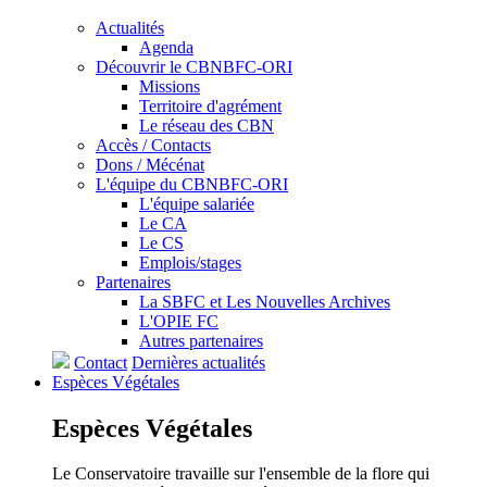
Actualités
Agenda
Découvrir le CBNBFC-ORI
Missions
Territoire d'agrément
Le réseau des CBN
Accès / Contacts
Dons / Mécénat
L'équipe du CBNBFC-ORI
L'équipe salariée
Le CA
Le CS
Emplois/stages
Partenaires
La SBFC et Les Nouvelles Archives
L'OPIE FC
Autres partenaires
Contact
Dernières actualités
Espèces
Végétales
Espèces
Végétales
Le Conservatoire travaille sur l'ensemble de la flore qui