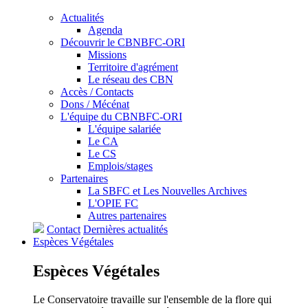
Actualités
Agenda
Découvrir le CBNBFC-ORI
Missions
Territoire d'agrément
Le réseau des CBN
Accès / Contacts
Dons / Mécénat
L'équipe du CBNBFC-ORI
L'équipe salariée
Le CA
Le CS
Emplois/stages
Partenaires
La SBFC et Les Nouvelles Archives
L'OPIE FC
Autres partenaires
Contact
Dernières actualités
Espèces
Végétales
Espèces
Végétales
Le Conservatoire travaille sur l'ensemble de la flore qui