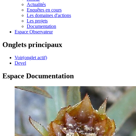
Actualités
Enquêtes en cours
Les domaines d'actions
Les projets
Documentation
Espace Observateur
Onglets principaux
Voir
(onglet actif)
Devel
Espace Documentation