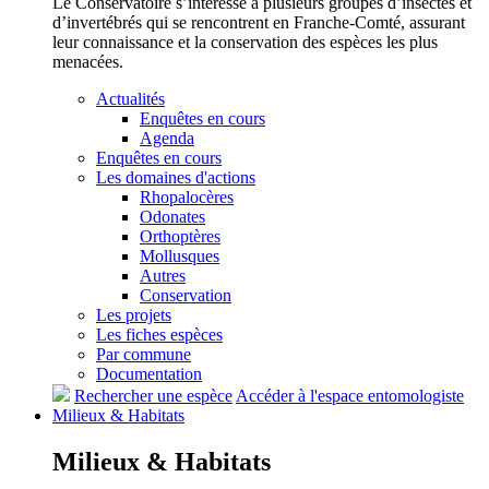
Le Conservatoire s’intéresse à plusieurs groupes d’insectes et
d’invertébrés qui se rencontrent en Franche-Comté, assurant
leur connaissance et la conservation des espèces les plus
menacées.
Actualités
Enquêtes en cours
Agenda
Enquêtes en cours
Les domaines d'actions
Rhopalocères
Odonates
Orthoptères
Mollusques
Autres
Conservation
Les projets
Les fiches espèces
Par commune
Documentation
Rechercher une espèce
Accéder à l'espace entomologiste
Milieux &
Habitats
Milieux &
Habitats