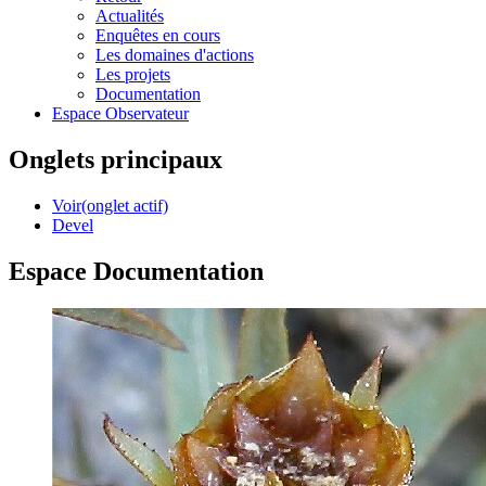
Actualités
Enquêtes en cours
Les domaines d'actions
Les projets
Documentation
Espace Observateur
Onglets principaux
Voir
(onglet actif)
Devel
Espace Documentation