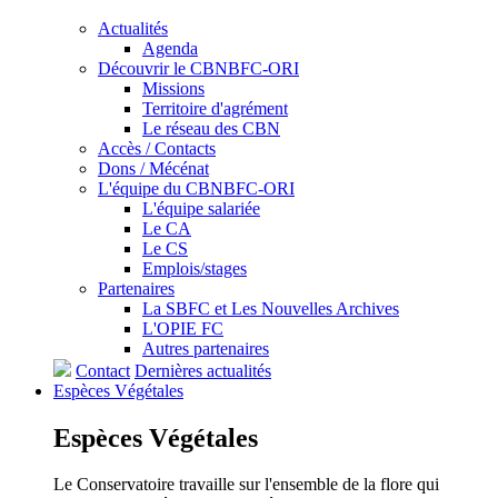
Actualités
Agenda
Découvrir le CBNBFC-ORI
Missions
Territoire d'agrément
Le réseau des CBN
Accès / Contacts
Dons / Mécénat
L'équipe du CBNBFC-ORI
L'équipe salariée
Le CA
Le CS
Emplois/stages
Partenaires
La SBFC et Les Nouvelles Archives
L'OPIE FC
Autres partenaires
Contact
Dernières actualités
Espèces
Végétales
Espèces
Végétales
Le Conservatoire travaille sur l'ensemble de la flore qui