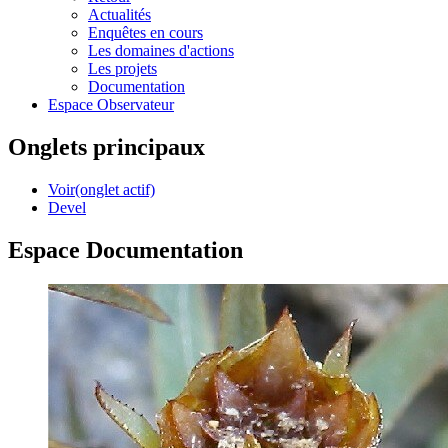
Actualités
Enquêtes en cours
Les domaines d'actions
Les projets
Documentation
Espace Observateur
Onglets principaux
Voir
(onglet actif)
Devel
Espace Documentation