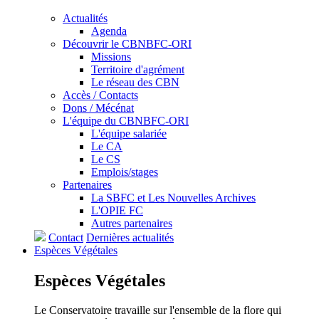
Actualités
Agenda
Découvrir le CBNBFC-ORI
Missions
Territoire d'agrément
Le réseau des CBN
Accès / Contacts
Dons / Mécénat
L'équipe du CBNBFC-ORI
L'équipe salariée
Le CA
Le CS
Emplois/stages
Partenaires
La SBFC et Les Nouvelles Archives
L'OPIE FC
Autres partenaires
Contact
Dernières actualités
Espèces
Végétales
Espèces
Végétales
Le Conservatoire travaille sur l'ensemble de la flore qui