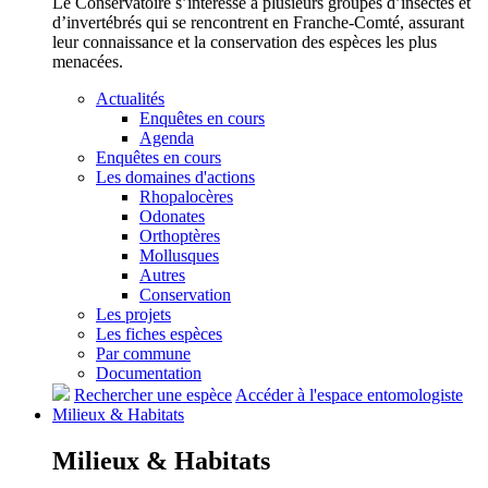
Le Conservatoire s’intéresse à plusieurs groupes d’insectes et
d’invertébrés qui se rencontrent en Franche-Comté, assurant
leur connaissance et la conservation des espèces les plus
menacées.
Actualités
Enquêtes en cours
Agenda
Enquêtes en cours
Les domaines d'actions
Rhopalocères
Odonates
Orthoptères
Mollusques
Autres
Conservation
Les projets
Les fiches espèces
Par commune
Documentation
Rechercher une espèce
Accéder à l'espace entomologiste
Milieux &
Habitats
Milieux &
Habitats