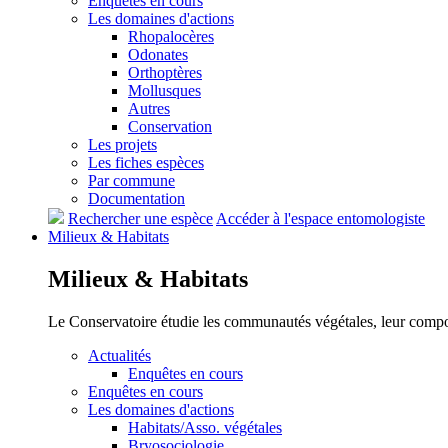
Enquêtes en cours
Les domaines d'actions
Rhopalocères
Odonates
Orthoptères
Mollusques
Autres
Conservation
Les projets
Les fiches espèces
Par commune
Documentation
Rechercher une espèce
Accéder à l'espace entomologiste
Milieux &
Habitats
Milieux &
Habitats
Le Conservatoire étudie les communautés végétales, leur compositi
Actualités
Enquêtes en cours
Enquêtes en cours
Les domaines d'actions
Habitats/Asso. végétales
Bryosociologie