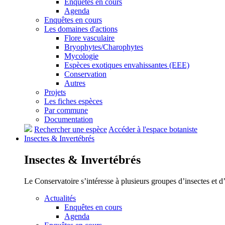
Enquêtes en cours
Agenda
Enquêtes en cours
Les domaines d'actions
Flore vasculaire
Bryophytes/Charophytes
Mycologie
Espèces exotiques envahissantes (EEE)
Conservation
Autres
Projets
Les fiches espèces
Par commune
Documentation
Rechercher une espèce
Accéder à l'espace botaniste
Insectes &
Invertébrés
Insectes &
Invertébrés
Le Conservatoire s’intéresse à plusieurs groupes d’insectes et 
Actualités
Enquêtes en cours
Agenda