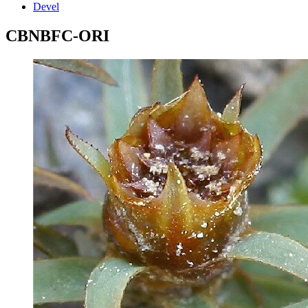
Devel
CBNBFC-ORI