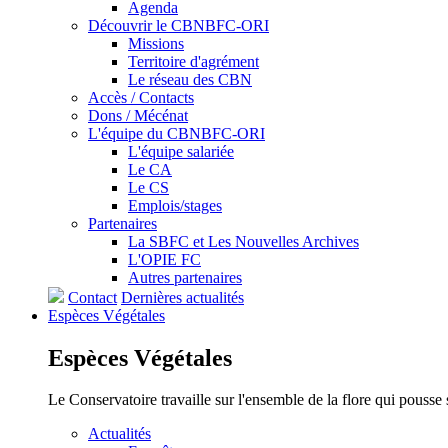
Agenda
Découvrir le CBNBFC-ORI
Missions
Territoire d'agrément
Le réseau des CBN
Accès / Contacts
Dons / Mécénat
L'équipe du CBNBFC-ORI
L'équipe salariée
Le CA
Le CS
Emplois/stages
Partenaires
La SBFC et Les Nouvelles Archives
L'OPIE FC
Autres partenaires
Contact
Dernières actualités
Espèces
Végétales
Espèces
Végétales
Le Conservatoire travaille sur l'ensemble de la flore qui pousse
Actualités