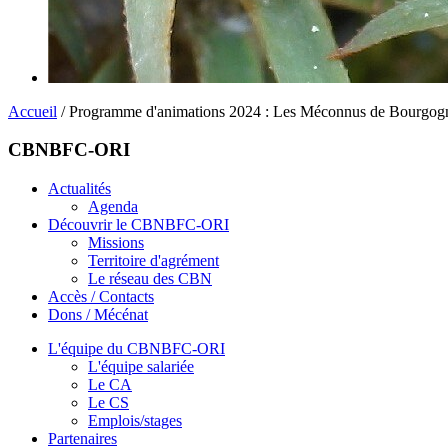
Accueil
/ Programme d'animations 2024 : Les Méconnus de Bourgo
CBNBFC-ORI
Actualités
Agenda
Découvrir le CBNBFC-ORI
Missions
Territoire d'agrément
Le réseau des CBN
Accès / Contacts
Dons / Mécénat
L'équipe du CBNBFC-ORI
L'équipe salariée
Le CA
Le CS
Emplois/stages
Partenaires