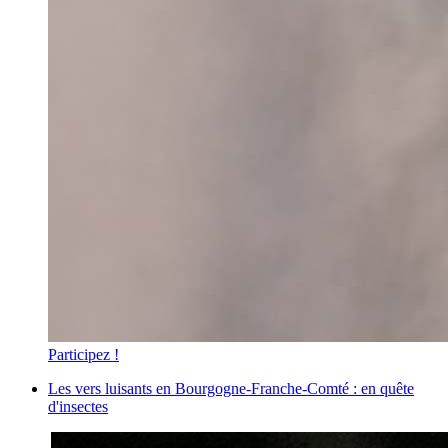
Participez !
Les vers luisants en Bourgogne-Franche-Comté : en quête
d'insectes