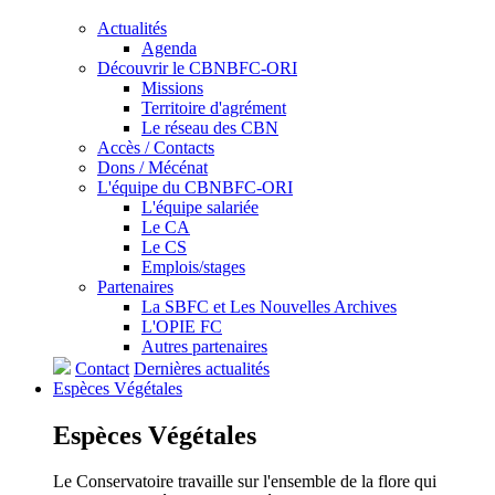
Actualités
Agenda
Découvrir le CBNBFC-ORI
Missions
Territoire d'agrément
Le réseau des CBN
Accès / Contacts
Dons / Mécénat
L'équipe du CBNBFC-ORI
L'équipe salariée
Le CA
Le CS
Emplois/stages
Partenaires
La SBFC et Les Nouvelles Archives
L'OPIE FC
Autres partenaires
Contact
Dernières actualités
Espèces
Végétales
Espèces
Végétales
Le Conservatoire travaille sur l'ensemble de la flore qui