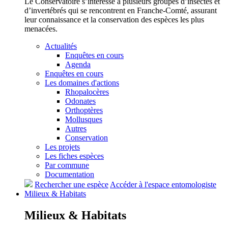
Le Conservatoire s’intéresse à plusieurs groupes d’insectes et
d’invertébrés qui se rencontrent en Franche-Comté, assurant
leur connaissance et la conservation des espèces les plus
menacées.
Actualités
Enquêtes en cours
Agenda
Enquêtes en cours
Les domaines d'actions
Rhopalocères
Odonates
Orthoptères
Mollusques
Autres
Conservation
Les projets
Les fiches espèces
Par commune
Documentation
Rechercher une espèce
Accéder à l'espace entomologiste
Milieux &
Habitats
Milieux &
Habitats