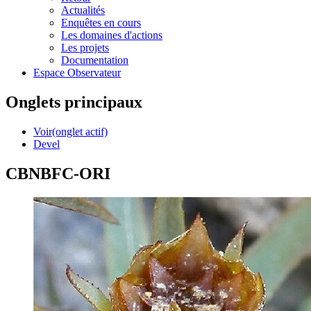
Actualités
Enquêtes en cours
Les domaines d'actions
Les projets
Documentation
Espace Observateur
Onglets principaux
Voir
(onglet actif)
Devel
CBNBFC-ORI