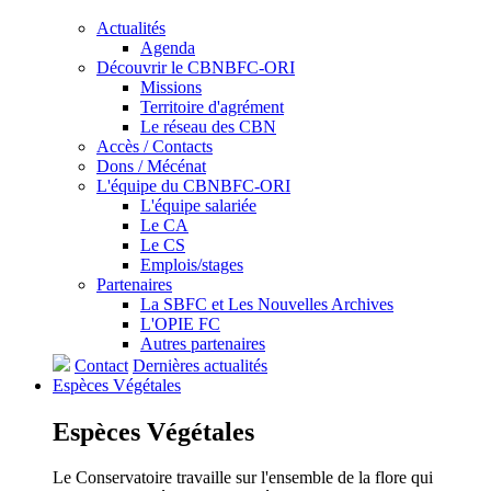
Actualités
Agenda
Découvrir le CBNBFC-ORI
Missions
Territoire d'agrément
Le réseau des CBN
Accès / Contacts
Dons / Mécénat
L'équipe du CBNBFC-ORI
L'équipe salariée
Le CA
Le CS
Emplois/stages
Partenaires
La SBFC et Les Nouvelles Archives
L'OPIE FC
Autres partenaires
Contact
Dernières actualités
Espèces
Végétales
Espèces
Végétales
Le Conservatoire travaille sur l'ensemble de la flore qui