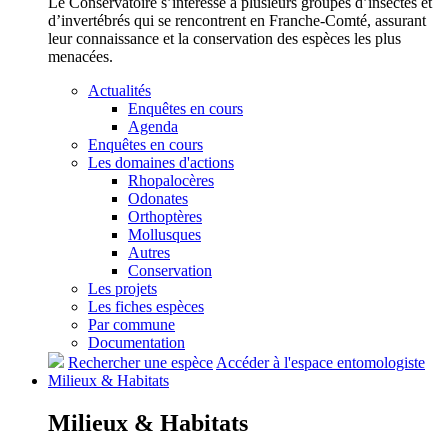
Le Conservatoire s’intéresse à plusieurs groupes d’insectes et
d’invertébrés qui se rencontrent en Franche-Comté, assurant
leur connaissance et la conservation des espèces les plus
menacées.
Actualités
Enquêtes en cours
Agenda
Enquêtes en cours
Les domaines d'actions
Rhopalocères
Odonates
Orthoptères
Mollusques
Autres
Conservation
Les projets
Les fiches espèces
Par commune
Documentation
Rechercher une espèce
Accéder à l'espace entomologiste
Milieux &
Habitats
Milieux &
Habitats