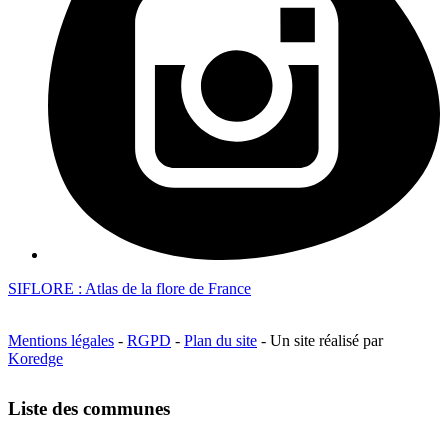
SIFLORE : Atlas de la flore de France
Mentions légales
-
RGPD
-
Plan du site
- Un site réalisé par
Koredge
Liste des communes