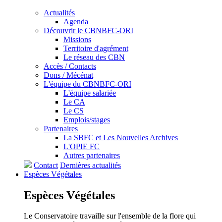
Actualités
Agenda
Découvrir le CBNBFC-ORI
Missions
Territoire d'agrément
Le réseau des CBN
Accès / Contacts
Dons / Mécénat
L'équipe du CBNBFC-ORI
L'équipe salariée
Le CA
Le CS
Emplois/stages
Partenaires
La SBFC et Les Nouvelles Archives
L'OPIE FC
Autres partenaires
Contact
Dernières actualités
Espèces
Végétales
Espèces
Végétales
Le Conservatoire travaille sur l'ensemble de la flore qui