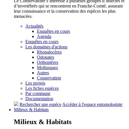
Le Conservatoire s’intéresse à plusieurs groupes d’insectes et
d’invertébrés qui se rencontrent en Franche-Comté, assurant
leur connaissance et la conservation des espèces les plus
menacées.
Actualités
Enquêtes en cours
Agenda
Enquêtes en cours
Les domaines d'actions
Rhopalocères
Odonates
Orthoptères
Mollusques
Autres
Conservation
Les projets
Les fiches espèces
Par commune
Documentation
Rechercher une espèce
Accéder à l'espace entomologiste
Milieux &
Habitats
Milieux &
Habitats