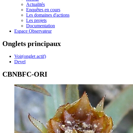
Actualités
Enquêtes en cours
Les domaines d'actions
Les projets
Documentation
Espace Observateur
Onglets principaux
Voir
(onglet actif)
Devel
CBNBFC-ORI