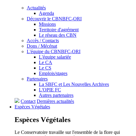
Actualités
Agenda
Découvrir le CBNBFC-ORI
Missions
Territoire d'agrément
Le réseau des CBN
Accès / Contacts
Dons / Mécénat
L'équipe du CBNBFC-ORI
L'équipe salariée
Le CA
Le CS
Emplois/stages
Partenaires
La SBFC et Les Nouvelles Archives
L'OPIE FC
Autres partenaires
Contact
Dernières actualités
Espèces
Végétales
Espèces
Végétales
Le Conservatoire travaille sur l'ensemble de la flore qui