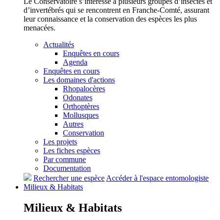
Le Conservatoire s’intéresse à plusieurs groupes d’insectes et
d’invertébrés qui se rencontrent en Franche-Comté, assurant
leur connaissance et la conservation des espèces les plus
menacées.
Actualités
Enquêtes en cours
Agenda
Enquêtes en cours
Les domaines d'actions
Rhopalocères
Odonates
Orthoptères
Mollusques
Autres
Conservation
Les projets
Les fiches espèces
Par commune
Documentation
Rechercher une espèce
Accéder à l'espace entomologiste
Milieux &
Habitats
Milieux &
Habitats