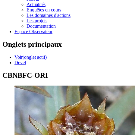
Actualités
Enquêtes en cours
Les domaines d'actions
Les projets
Documentation
Espace Observateur
Onglets principaux
Voir
(onglet actif)
Devel
CBNBFC-ORI