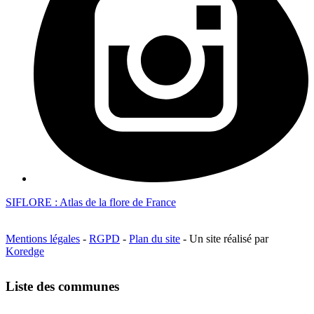
SIFLORE : Atlas de la flore de France
Mentions légales
-
RGPD
-
Plan du site
- Un site réalisé par
Koredge
Liste des communes