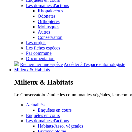
Enquêtes en cours
Les domaines d'actions
Rhopalocères
Odonates
Orthoptères
Mollusques
Autres
Conservation
Les projets
Les fiches espèces
Par commune
Documentation
Rechercher une espèce
Accéder à l'espace entomologiste
Milieux &
Habitats
Milieux &
Habitats
Le Conservatoire étudie les communautés végétales, leur compositi
Actualités
Enquêtes en cours
Enquêtes en cours
Les domaines d'actions
Habitats/Asso. végétales
Bryosociologie