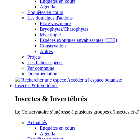
Enquêtes en cours
Agenda
Enquêtes en cours
Les domaines d'actions
Flore vasculaire
Bryophytes/Charophytes
Mycologie
Espèces exotiques envahissantes (EEE)
Conservation
Autres
Projets
Les fiches espèces
Par commune
Documentation
Rechercher une espèce
Accéder à l'espace botaniste
Insectes &
Invertébrés
Insectes &
Invertébrés
Le Conservatoire s’intéresse à plusieurs groupes d’insectes et 
Actualités
Enquêtes en cours
Agenda