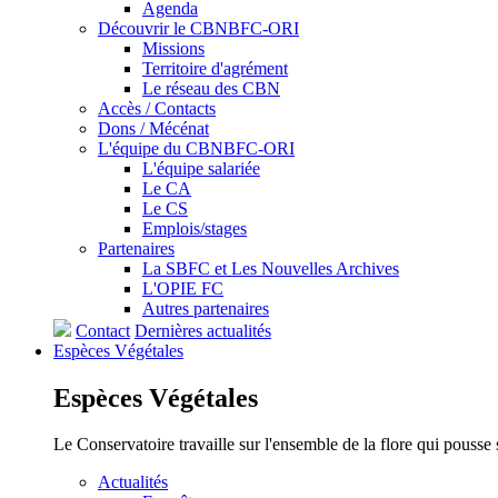
Agenda
Découvrir le CBNBFC-ORI
Missions
Territoire d'agrément
Le réseau des CBN
Accès / Contacts
Dons / Mécénat
L'équipe du CBNBFC-ORI
L'équipe salariée
Le CA
Le CS
Emplois/stages
Partenaires
La SBFC et Les Nouvelles Archives
L'OPIE FC
Autres partenaires
Contact
Dernières actualités
Espèces
Végétales
Espèces
Végétales
Le Conservatoire travaille sur l'ensemble de la flore qui pousse
Actualités