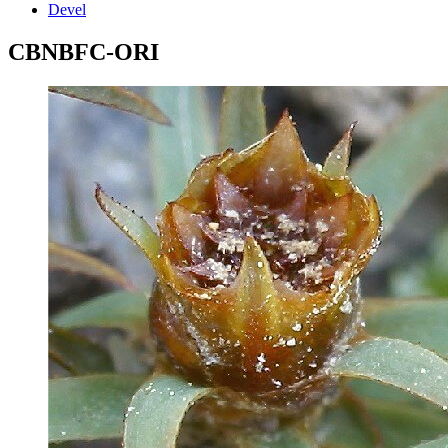
Devel
CBNBFC-ORI