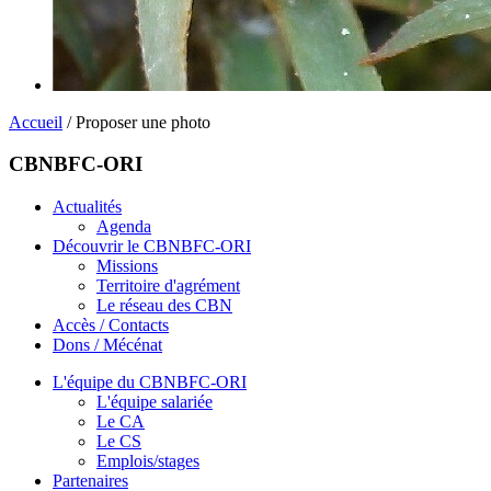
Accueil
/ Proposer une photo
CBNBFC-ORI
Actualités
Agenda
Découvrir le CBNBFC-ORI
Missions
Territoire d'agrément
Le réseau des CBN
Accès / Contacts
Dons / Mécénat
L'équipe du CBNBFC-ORI
L'équipe salariée
Le CA
Le CS
Emplois/stages
Partenaires