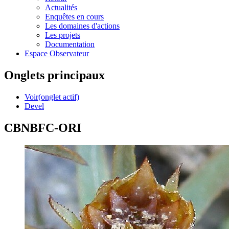
Actualités
Enquêtes en cours
Les domaines d'actions
Les projets
Documentation
Espace Observateur
Onglets principaux
Voir
(onglet actif)
Devel
CBNBFC-ORI