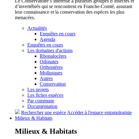
Le Conservatoire s’intéresse à plusieurs groupes d’insectes et
d’invertébrés qui se rencontrent en Franche-Comté, assurant
leur connaissance et la conservation des espèces les plus
menacées.
Actualités
Enquêtes en cours
Agenda
Enquêtes en cours
Les domaines d'actions
Rhopalocères
Odonates
Orthoptères
Mollusques
Autres
Conservation
Les projets
Les fiches espèces
Par commune
Documentation
Rechercher une espèce
Accéder à l'espace entomologiste
Milieux &
Habitats
Milieux &
Habitats