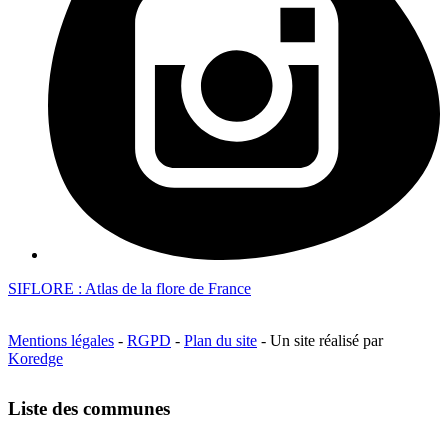
SIFLORE : Atlas de la flore de France
Mentions légales
-
RGPD
-
Plan du site
- Un site réalisé par
Koredge
Liste des communes