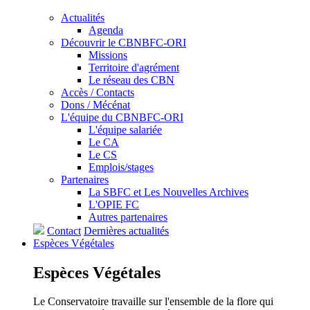
Actualités
Agenda
Découvrir le CBNBFC-ORI
Missions
Territoire d'agrément
Le réseau des CBN
Accès / Contacts
Dons / Mécénat
L'équipe du CBNBFC-ORI
L'équipe salariée
Le CA
Le CS
Emplois/stages
Partenaires
La SBFC et Les Nouvelles Archives
L'OPIE FC
Autres partenaires
Contact
Dernières actualités
Espèces
Végétales
Espèces
Végétales
Le Conservatoire travaille sur l'ensemble de la flore qui