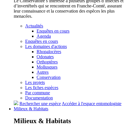
Le Conservatoire s’intéresse à plusieurs groupes d’insectes et
d’invertébrés qui se rencontrent en Franche-Comté, assurant
leur connaissance et la conservation des espèces les plus
menacées.
Actualités
Enquêtes en cours
Agenda
Enquêtes en cours
Les domaines d'actions
Rhopalocères
Odonates
Orthoptères
Mollusques
Autres
Conservation
Les projets
Les fiches espèces
Par commune
Documentation
Rechercher une espèce
Accéder à l'espace entomologiste
Milieux &
Habitats
Milieux &
Habitats