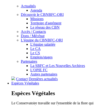
Actualités
Agenda
Découvrir le CBNBFC-ORI
Missions
Territoire d'agrément
Le réseau des CBN
Accès / Contacts
Dons / Mécénat
L'équipe du CBNBFC-ORI
L'équipe salariée
Le CA
Le CS
Emplois/stages
Partenaires
La SBFC et Les Nouvelles Archives
L'OPIE FC
Autres partenaires
Contact
Dernières actualités
Espèces
Végétales
Espèces
Végétales
Le Conservatoire travaille sur l'ensemble de la flore qui