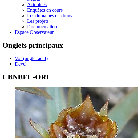
Actualités
Enquêtes en cours
Les domaines d'actions
Les projets
Documentation
Espace Observateur
Onglets principaux
Voir
(onglet actif)
Devel
CBNBFC-ORI