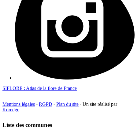
SIFLORE : Atlas de la flore de France
Mentions légales
-
RGPD
-
Plan du site
- Un site réalisé par
Koredge
Liste des communes