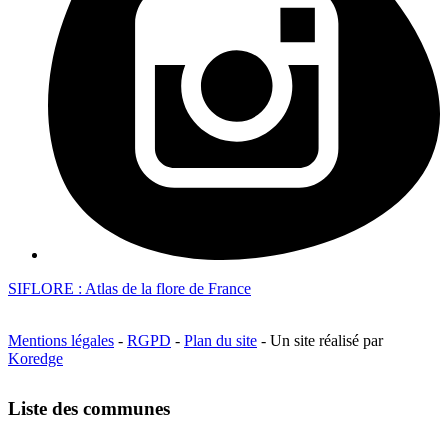
SIFLORE : Atlas de la flore de France
Mentions légales
-
RGPD
-
Plan du site
- Un site réalisé par
Koredge
Liste des communes