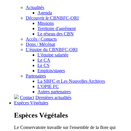
Actualités
Agenda
Découvrir le CBNBFC-ORI
Missions
Territoire d'agrément
Le réseau des CBN
Accès / Contacts
Dons / Mécénat
L'équipe du CBNBFC-ORI
L'équipe salariée
Le CA
Le CS
Emplois/stages
Partenaires
La SBFC et Les Nouvelles Archives
L'OPIE FC
Autres partenaires
Contact
Dernières actualités
Espèces
Végétales
Espèces
Végétales
Le Conservatoire travaille sur l'ensemble de la flore qui