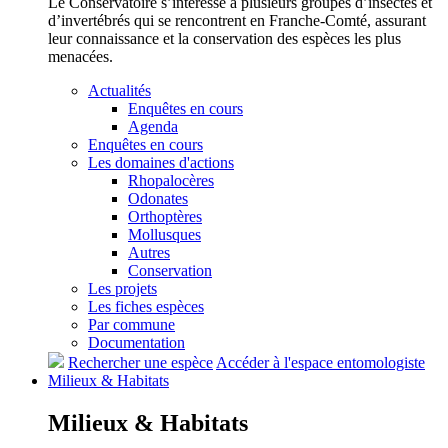
Le Conservatoire s’intéresse à plusieurs groupes d’insectes et
d’invertébrés qui se rencontrent en Franche-Comté, assurant
leur connaissance et la conservation des espèces les plus
menacées.
Actualités
Enquêtes en cours
Agenda
Enquêtes en cours
Les domaines d'actions
Rhopalocères
Odonates
Orthoptères
Mollusques
Autres
Conservation
Les projets
Les fiches espèces
Par commune
Documentation
Rechercher une espèce
Accéder à l'espace entomologiste
Milieux &
Habitats
Milieux &
Habitats