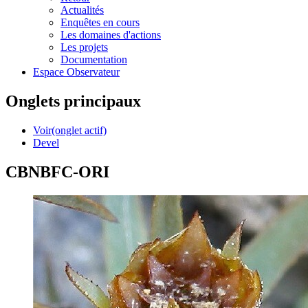
Actualités
Enquêtes en cours
Les domaines d'actions
Les projets
Documentation
Espace Observateur
Onglets principaux
Voir
(onglet actif)
Devel
CBNBFC-ORI