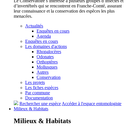
Le Conservatoire s’intéresse à plusieurs groupes d’insectes et
d’invertébrés qui se rencontrent en Franche-Comté, assurant
leur connaissance et la conservation des espèces les plus
menacées.
Actualités
Enquêtes en cours
Agenda
Enquêtes en cours
Les domaines d'actions
Rhopalocères
Odonates
Orthoptères
Mollusques
Autres
Conservation
Les projets
Les fiches espèces
Par commune
Documentation
Rechercher une espèce
Accéder à l'espace entomologiste
Milieux &
Habitats
Milieux &
Habitats