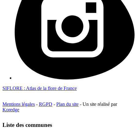
SIFLORE : Atlas de la flore de France
Mentions légales
-
RGPD
-
Plan du site
- Un site réalisé par
Koredge
Liste des communes