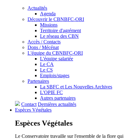
Actualités
Agenda
Découvrir le CBNBFC-ORI
Missions
Territoire d'agrément
Le réseau des CBN
Accès / Contacts
Dons / Mécénat
L'équipe du CBNBFC-ORI
L'équipe salariée
Le CA
Le CS
Emplois/stages
Partenaires
La SBFC et Les Nouvelles Archives
L'OPIE FC
Autres partenaires
Contact
Dernières actualités
Espèces
Végétales
Espèces
Végétales
Le Conservatoire travaille sur l'ensemble de la flore qui