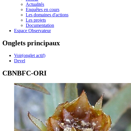
Actualités
Enquêtes en cours
Les domaines d'actions
Les projets
Documentation
Espace Observateur
Onglets principaux
Voir
(onglet actif)
Devel
CBNBFC-ORI