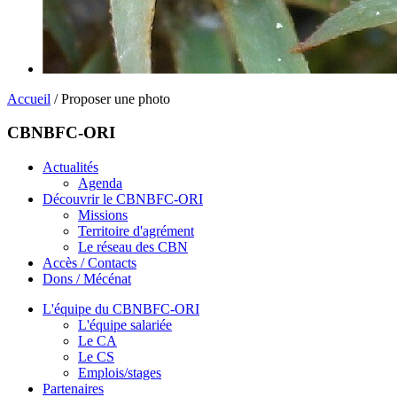
Accueil
/ Proposer une photo
CBNBFC-ORI
Actualités
Agenda
Découvrir le CBNBFC-ORI
Missions
Territoire d'agrément
Le réseau des CBN
Accès / Contacts
Dons / Mécénat
L'équipe du CBNBFC-ORI
L'équipe salariée
Le CA
Le CS
Emplois/stages
Partenaires