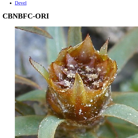
Devel
CBNBFC-ORI