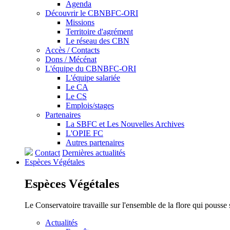
Agenda
Découvrir le CBNBFC-ORI
Missions
Territoire d'agrément
Le réseau des CBN
Accès / Contacts
Dons / Mécénat
L'équipe du CBNBFC-ORI
L'équipe salariée
Le CA
Le CS
Emplois/stages
Partenaires
La SBFC et Les Nouvelles Archives
L'OPIE FC
Autres partenaires
Contact
Dernières actualités
Espèces
Végétales
Espèces
Végétales
Le Conservatoire travaille sur l'ensemble de la flore qui pousse
Actualités