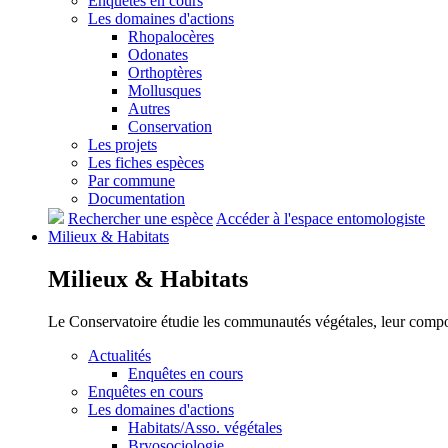
Enquêtes en cours
Les domaines d'actions
Rhopalocères
Odonates
Orthoptères
Mollusques
Autres
Conservation
Les projets
Les fiches espèces
Par commune
Documentation
Rechercher une espèce
Accéder à l'espace entomologiste
Milieux &
Habitats
Milieux &
Habitats
Le Conservatoire étudie les communautés végétales, leur compositi
Actualités
Enquêtes en cours
Enquêtes en cours
Les domaines d'actions
Habitats/Asso. végétales
Bryosociologie