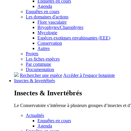
Enquêtes en cours
Agenda
Enquêtes en cours
Les domaines d'actions
Flore vasculaire
Bryophytes/Charophytes
Mycologie
Espèces exotiques envahissantes (EEE)
Conservation
Autres
Projets
Les fiches espèces
Par commune
Documentation
Rechercher une espèce
Accéder à l'espace botaniste
Insectes &
Invertébrés
Insectes &
Invertébrés
Le Conservatoire s’intéresse à plusieurs groupes d’insectes et 
Actualités
Enquêtes en cours
Agenda