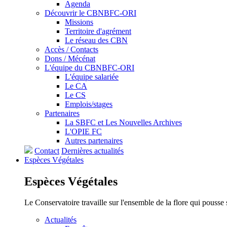
Agenda
Découvrir le CBNBFC-ORI
Missions
Territoire d'agrément
Le réseau des CBN
Accès / Contacts
Dons / Mécénat
L'équipe du CBNBFC-ORI
L'équipe salariée
Le CA
Le CS
Emplois/stages
Partenaires
La SBFC et Les Nouvelles Archives
L'OPIE FC
Autres partenaires
Contact
Dernières actualités
Espèces
Végétales
Espèces
Végétales
Le Conservatoire travaille sur l'ensemble de la flore qui pousse
Actualités