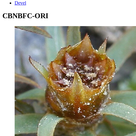
Devel
CBNBFC-ORI