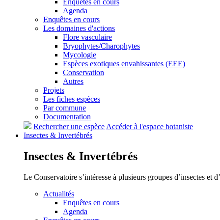
Enquêtes en cours
Agenda
Enquêtes en cours
Les domaines d'actions
Flore vasculaire
Bryophytes/Charophytes
Mycologie
Espèces exotiques envahissantes (EEE)
Conservation
Autres
Projets
Les fiches espèces
Par commune
Documentation
Rechercher une espèce
Accéder à l'espace botaniste
Insectes &
Invertébrés
Insectes &
Invertébrés
Le Conservatoire s’intéresse à plusieurs groupes d’insectes et 
Actualités
Enquêtes en cours
Agenda