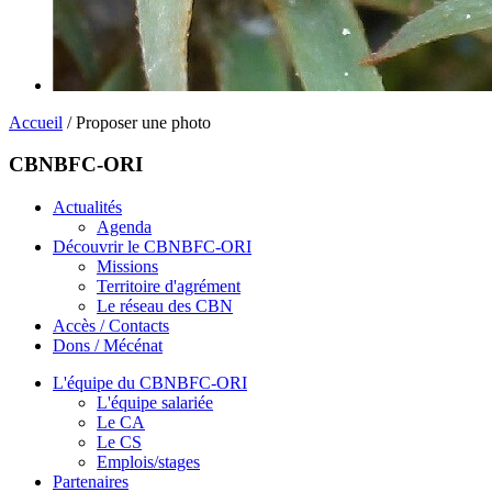
Accueil
/ Proposer une photo
CBNBFC-ORI
Actualités
Agenda
Découvrir le CBNBFC-ORI
Missions
Territoire d'agrément
Le réseau des CBN
Accès / Contacts
Dons / Mécénat
L'équipe du CBNBFC-ORI
L'équipe salariée
Le CA
Le CS
Emplois/stages
Partenaires