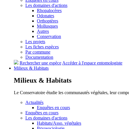
Enquêtes en cours
Les domaines d'actions
Rhopalocères
Odonates
Orthoptères
Mollusques
Autres
Conservation
Les projets
Les fiches espèces
Par commune
Documentation
Rechercher une espèce
Accéder à l'espace entomologiste
Milieux &
Habitats
Milieux &
Habitats
Le Conservatoire étudie les communautés végétales, leur compositi
Actualités
Enquêtes en cours
Enquêtes en cours
Les domaines d'actions
Habitats/Asso. végétales
Bryosociologie