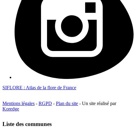
SIFLORE : Atlas de la flore de France
Mentions légales
-
RGPD
-
Plan du site
- Un site réalisé par
Koredge
Liste des communes