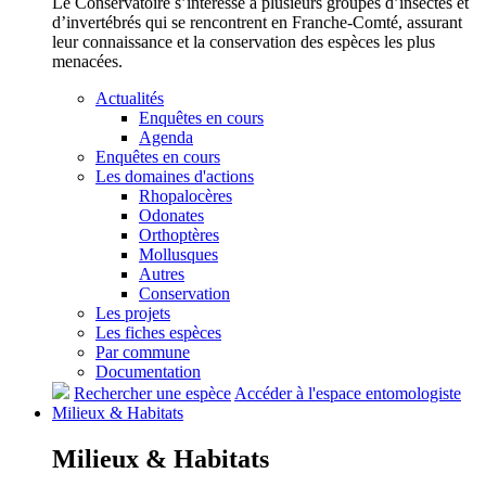
Le Conservatoire s’intéresse à plusieurs groupes d’insectes et
d’invertébrés qui se rencontrent en Franche-Comté, assurant
leur connaissance et la conservation des espèces les plus
menacées.
Actualités
Enquêtes en cours
Agenda
Enquêtes en cours
Les domaines d'actions
Rhopalocères
Odonates
Orthoptères
Mollusques
Autres
Conservation
Les projets
Les fiches espèces
Par commune
Documentation
Rechercher une espèce
Accéder à l'espace entomologiste
Milieux &
Habitats
Milieux &
Habitats