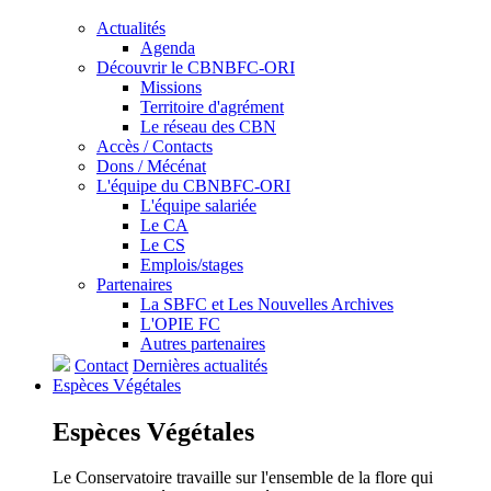
Actualités
Agenda
Découvrir le CBNBFC-ORI
Missions
Territoire d'agrément
Le réseau des CBN
Accès / Contacts
Dons / Mécénat
L'équipe du CBNBFC-ORI
L'équipe salariée
Le CA
Le CS
Emplois/stages
Partenaires
La SBFC et Les Nouvelles Archives
L'OPIE FC
Autres partenaires
Contact
Dernières actualités
Espèces
Végétales
Espèces
Végétales
Le Conservatoire travaille sur l'ensemble de la flore qui