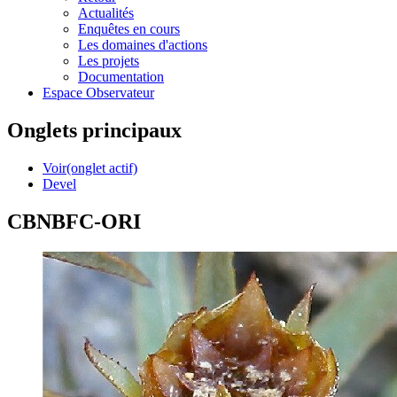
Actualités
Enquêtes en cours
Les domaines d'actions
Les projets
Documentation
Espace Observateur
Onglets principaux
Voir
(onglet actif)
Devel
CBNBFC-ORI