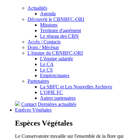
Actualités
Agenda
Découvrir le CBNBFC-ORI
Missions
Territoire d'agrément
Le réseau des CBN
Accès / Contacts
Dons / Mécénat
L'équipe du CBNBFC-ORI
L'équipe salariée
Le CA
Le CS
Emplois/stages
Partenaires
La SBFC et Les Nouvelles Archives
L'OPIE FC
Autres partenaires
Contact
Dernières actualités
Espèces
Végétales
Espèces
Végétales
Le Conservatoire travaille sur l'ensemble de la flore qui