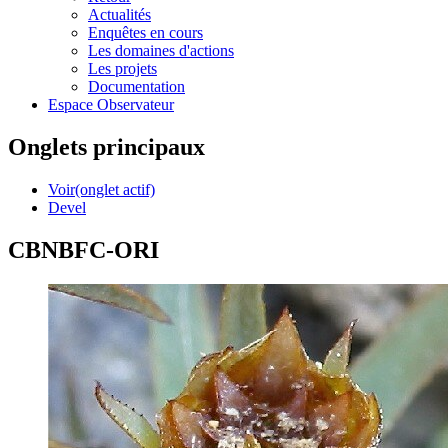
Actualités
Enquêtes en cours
Les domaines d'actions
Les projets
Documentation
Espace Observateur
Onglets principaux
Voir
(onglet actif)
Devel
CBNBFC-ORI