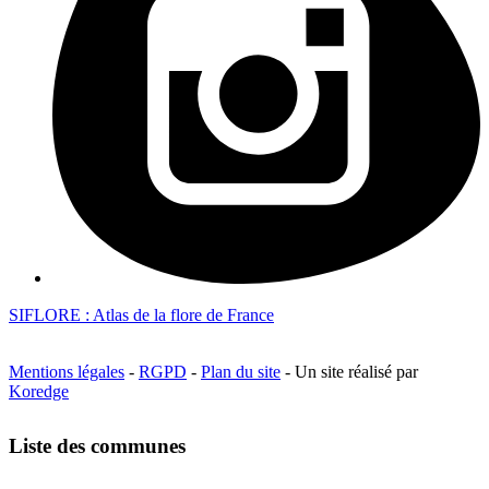
SIFLORE : Atlas de la flore de France
Mentions légales
-
RGPD
-
Plan du site
- Un site réalisé par
Koredge
Liste des communes