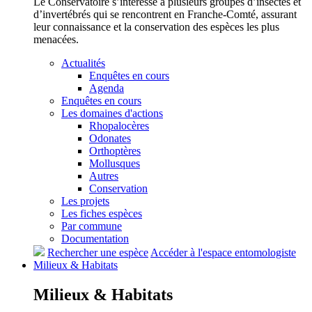
Le Conservatoire s’intéresse à plusieurs groupes d’insectes et
d’invertébrés qui se rencontrent en Franche-Comté, assurant
leur connaissance et la conservation des espèces les plus
menacées.
Actualités
Enquêtes en cours
Agenda
Enquêtes en cours
Les domaines d'actions
Rhopalocères
Odonates
Orthoptères
Mollusques
Autres
Conservation
Les projets
Les fiches espèces
Par commune
Documentation
Rechercher une espèce
Accéder à l'espace entomologiste
Milieux &
Habitats
Milieux &
Habitats