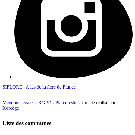
SIFLORE : Atlas de la flore de France
Mentions légales
-
RGPD
-
Plan du site
- Un site réalisé par
Koredge
Liste des communes