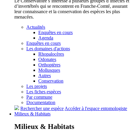
Le Conservatoire s’intéresse à plusieurs groupes d’insectes et
d’invertébrés qui se rencontrent en Franche-Comté, assurant
leur connaissance et la conservation des espèces les plus
menacées.
Actualités
Enquêtes en cours
Agenda
Enquêtes en cours
Les domaines d'actions
Rhopalocères
Odonates
Orthoptères
Mollusques
Autres
Conservation
Les projets
Les fiches espèces
Par commune
Documentation
Rechercher une espèce
Accéder à l'espace entomologiste
Milieux &
Habitats
Milieux &
Habitats