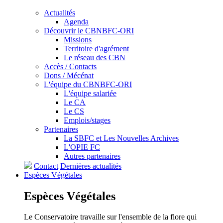
Actualités
Agenda
Découvrir le CBNBFC-ORI
Missions
Territoire d'agrément
Le réseau des CBN
Accès / Contacts
Dons / Mécénat
L'équipe du CBNBFC-ORI
L'équipe salariée
Le CA
Le CS
Emplois/stages
Partenaires
La SBFC et Les Nouvelles Archives
L'OPIE FC
Autres partenaires
Contact
Dernières actualités
Espèces
Végétales
Espèces
Végétales
Le Conservatoire travaille sur l'ensemble de la flore qui