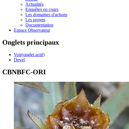
Actualités
Enquêtes en cours
Les domaines d'actions
Les projets
Documentation
Espace Observateur
Onglets principaux
Voir
(onglet actif)
Devel
CBNBFC-ORI