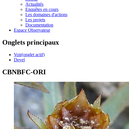
Actualités
Enquêtes en cours
Les domaines d'actions
Les projets
Documentation
Espace Observateur
Onglets principaux
Voir
(onglet actif)
Devel
CBNBFC-ORI