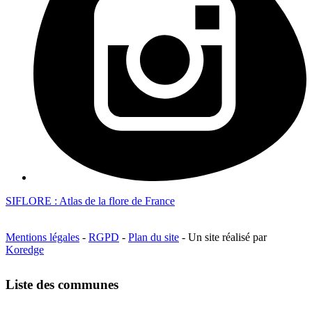
SIFLORE : Atlas de la flore de France
Mentions légales
-
RGPD
-
Plan du site
- Un site réalisé par
Koredge
Liste des communes