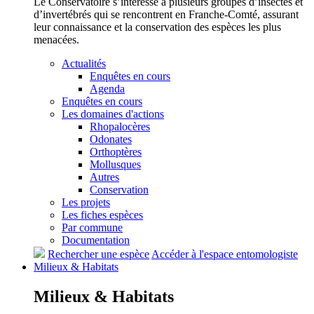
Le Conservatoire s’intéresse à plusieurs groupes d’insectes et
d’invertébrés qui se rencontrent en Franche-Comté, assurant
leur connaissance et la conservation des espèces les plus
menacées.
Actualités
Enquêtes en cours
Agenda
Enquêtes en cours
Les domaines d'actions
Rhopalocères
Odonates
Orthoptères
Mollusques
Autres
Conservation
Les projets
Les fiches espèces
Par commune
Documentation
Rechercher une espèce
Accéder à l'espace entomologiste
Milieux &
Habitats
Milieux &
Habitats