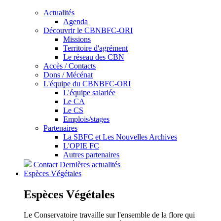
Actualités
Agenda
Découvrir le CBNBFC-ORI
Missions
Territoire d'agrément
Le réseau des CBN
Accès / Contacts
Dons / Mécénat
L'équipe du CBNBFC-ORI
L'équipe salariée
Le CA
Le CS
Emplois/stages
Partenaires
La SBFC et Les Nouvelles Archives
L'OPIE FC
Autres partenaires
Contact
Dernières actualités
Espèces
Végétales
Espèces
Végétales
Le Conservatoire travaille sur l'ensemble de la flore qui