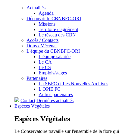
Actualités
Agenda
Découvrir le CBNBFC-ORI
Missions
Territoire d'agrément
Le réseau des CBN
Accès / Contacts
Dons / Mécénat
L'équipe du CBNBFC-ORI
L'équipe salariée
Le CA
Le CS
Emplois/stages
Partenaires
La SBFC et Les Nouvelles Archives
L'OPIE FC
Autres partenaires
Contact
Dernières actualités
Espèces
Végétales
Espèces
Végétales
Le Conservatoire travaille sur l'ensemble de la flore qui