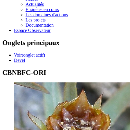
Actualités
Enquêtes en cours
Les domaines d'actions
Les projets
Documentation
Espace Observateur
Onglets principaux
Voir
(onglet actif)
Devel
CBNBFC-ORI