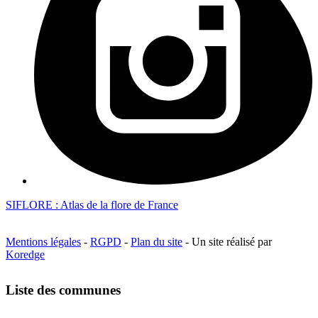
SIFLORE : Atlas de la flore de France
Mentions légales
-
RGPD
-
Plan du site
- Un site réalisé par
Koredge
Liste des communes