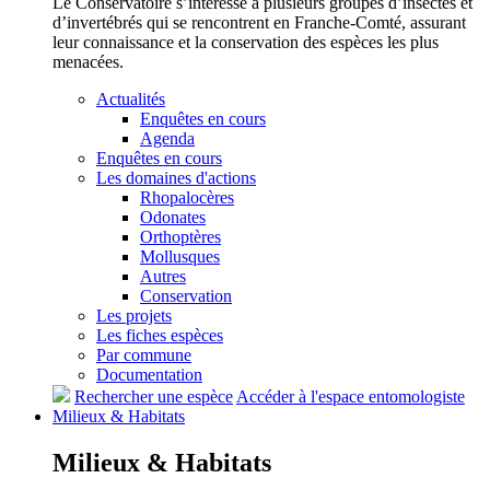
Le Conservatoire s’intéresse à plusieurs groupes d’insectes et
d’invertébrés qui se rencontrent en Franche-Comté, assurant
leur connaissance et la conservation des espèces les plus
menacées.
Actualités
Enquêtes en cours
Agenda
Enquêtes en cours
Les domaines d'actions
Rhopalocères
Odonates
Orthoptères
Mollusques
Autres
Conservation
Les projets
Les fiches espèces
Par commune
Documentation
Rechercher une espèce
Accéder à l'espace entomologiste
Milieux &
Habitats
Milieux &
Habitats