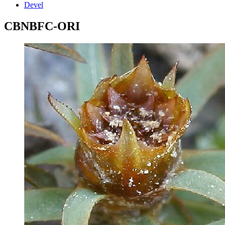
Devel
CBNBFC-ORI