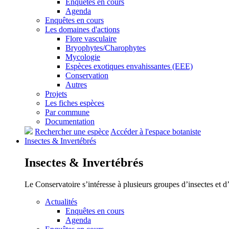
Enquêtes en cours
Agenda
Enquêtes en cours
Les domaines d'actions
Flore vasculaire
Bryophytes/Charophytes
Mycologie
Espèces exotiques envahissantes (EEE)
Conservation
Autres
Projets
Les fiches espèces
Par commune
Documentation
Rechercher une espèce
Accéder à l'espace botaniste
Insectes &
Invertébrés
Insectes &
Invertébrés
Le Conservatoire s’intéresse à plusieurs groupes d’insectes et 
Actualités
Enquêtes en cours
Agenda