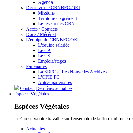
Agenda
Découvrir le CBNBFC-ORI
Missions
Territoire d'agrément
Le réseau des CBN
Accès / Contacts
Dons / Mécénat
L'équipe du CBNBFC-ORI
L'équipe salariée
Le CA
Le CS
Emplois/stages
Partenaires
La SBFC et Les Nouvelles Archives
L'OPIE FC
Autres partenaires
Contact
Dernières actualités
Espèces
Végétales
Espèces
Végétales
Le Conservatoire travaille sur l'ensemble de la flore qui pousse
Actualités