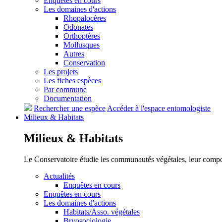
Enquêtes en cours
Les domaines d'actions
Rhopalocères
Odonates
Orthoptères
Mollusques
Autres
Conservation
Les projets
Les fiches espèces
Par commune
Documentation
Rechercher une espèce
Accéder à l'espace entomologiste
Milieux &
Habitats
Milieux &
Habitats
Le Conservatoire étudie les communautés végétales, leur compositi
Actualités
Enquêtes en cours
Enquêtes en cours
Les domaines d'actions
Habitats/Asso. végétales
Bryosociologie