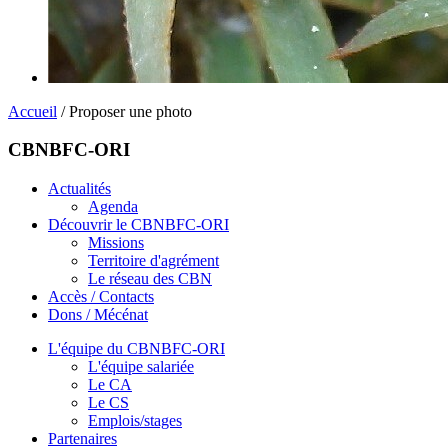
Accueil
/ Proposer une photo
CBNBFC-ORI
Actualités
Agenda
Découvrir le CBNBFC-ORI
Missions
Territoire d'agrément
Le réseau des CBN
Accès / Contacts
Dons / Mécénat
L'équipe du CBNBFC-ORI
L'équipe salariée
Le CA
Le CS
Emplois/stages
Partenaires