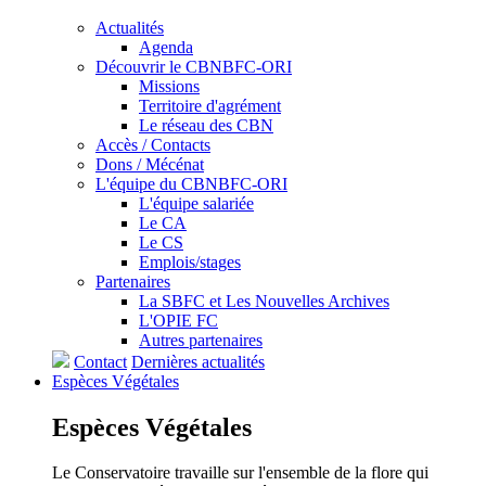
Actualités
Agenda
Découvrir le CBNBFC-ORI
Missions
Territoire d'agrément
Le réseau des CBN
Accès / Contacts
Dons / Mécénat
L'équipe du CBNBFC-ORI
L'équipe salariée
Le CA
Le CS
Emplois/stages
Partenaires
La SBFC et Les Nouvelles Archives
L'OPIE FC
Autres partenaires
Contact
Dernières actualités
Espèces
Végétales
Espèces
Végétales
Le Conservatoire travaille sur l'ensemble de la flore qui