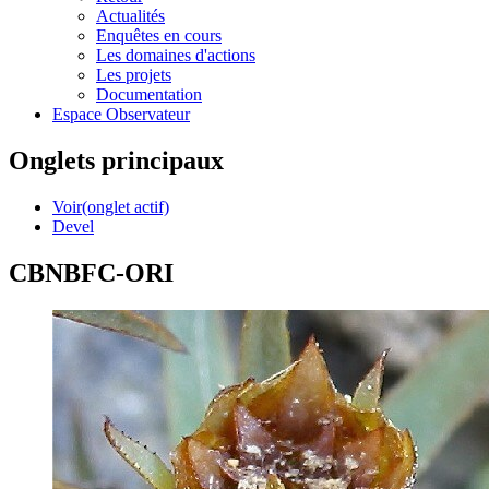
Actualités
Enquêtes en cours
Les domaines d'actions
Les projets
Documentation
Espace Observateur
Onglets principaux
Voir
(onglet actif)
Devel
CBNBFC-ORI