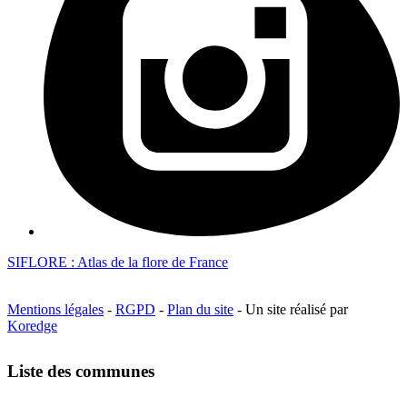
SIFLORE : Atlas de la flore de France
Mentions légales
-
RGPD
-
Plan du site
- Un site réalisé par
Koredge
Liste des communes