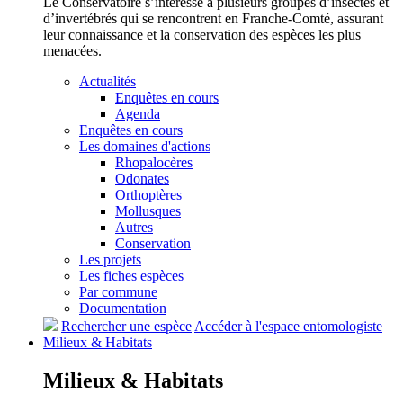
Le Conservatoire s’intéresse à plusieurs groupes d’insectes et
d’invertébrés qui se rencontrent en Franche-Comté, assurant
leur connaissance et la conservation des espèces les plus
menacées.
Actualités
Enquêtes en cours
Agenda
Enquêtes en cours
Les domaines d'actions
Rhopalocères
Odonates
Orthoptères
Mollusques
Autres
Conservation
Les projets
Les fiches espèces
Par commune
Documentation
Rechercher une espèce
Accéder à l'espace entomologiste
Milieux &
Habitats
Milieux &
Habitats