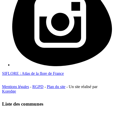
SIFLORE : Atlas de la flore de France
Mentions légales
-
RGPD
-
Plan du site
- Un site réalisé par
Koredge
Liste des communes