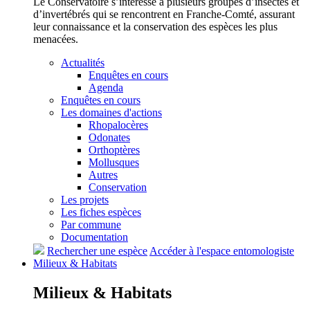
Le Conservatoire s’intéresse à plusieurs groupes d’insectes et
d’invertébrés qui se rencontrent en Franche-Comté, assurant
leur connaissance et la conservation des espèces les plus
menacées.
Actualités
Enquêtes en cours
Agenda
Enquêtes en cours
Les domaines d'actions
Rhopalocères
Odonates
Orthoptères
Mollusques
Autres
Conservation
Les projets
Les fiches espèces
Par commune
Documentation
Rechercher une espèce
Accéder à l'espace entomologiste
Milieux &
Habitats
Milieux &
Habitats