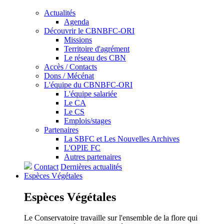
Actualités
Agenda
Découvrir le CBNBFC-ORI
Missions
Territoire d'agrément
Le réseau des CBN
Accès / Contacts
Dons / Mécénat
L'équipe du CBNBFC-ORI
L'équipe salariée
Le CA
Le CS
Emplois/stages
Partenaires
La SBFC et Les Nouvelles Archives
L'OPIE FC
Autres partenaires
Contact
Dernières actualités
Espèces
Végétales
Espèces
Végétales
Le Conservatoire travaille sur l'ensemble de la flore qui