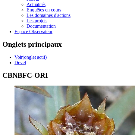
Actualités
Enquêtes en cours
Les domaines d'actions
Les projets
Documentation
Espace Observateur
Onglets principaux
Voir
(onglet actif)
Devel
CBNBFC-ORI