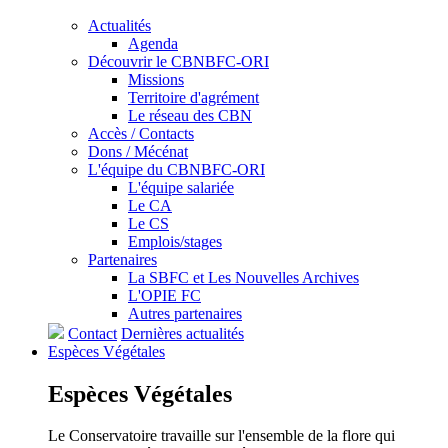
Actualités
Agenda
Découvrir le CBNBFC-ORI
Missions
Territoire d'agrément
Le réseau des CBN
Accès / Contacts
Dons / Mécénat
L'équipe du CBNBFC-ORI
L'équipe salariée
Le CA
Le CS
Emplois/stages
Partenaires
La SBFC et Les Nouvelles Archives
L'OPIE FC
Autres partenaires
Contact
Dernières actualités
Espèces
Végétales
Espèces
Végétales
Le Conservatoire travaille sur l'ensemble de la flore qui