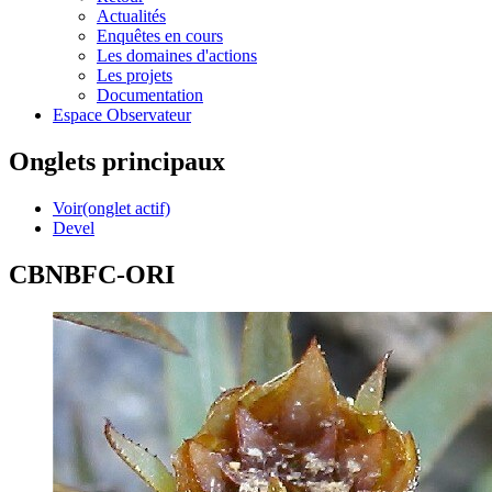
Actualités
Enquêtes en cours
Les domaines d'actions
Les projets
Documentation
Espace Observateur
Onglets principaux
Voir
(onglet actif)
Devel
CBNBFC-ORI