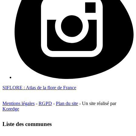
SIFLORE : Atlas de la flore de France
Mentions légales
-
RGPD
-
Plan du site
- Un site réalisé par
Koredge
Liste des communes