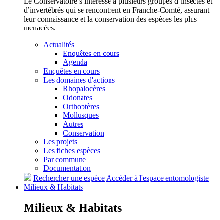
Le Conservatoire s’intéresse à plusieurs groupes d’insectes et
d’invertébrés qui se rencontrent en Franche-Comté, assurant
leur connaissance et la conservation des espèces les plus
menacées.
Actualités
Enquêtes en cours
Agenda
Enquêtes en cours
Les domaines d'actions
Rhopalocères
Odonates
Orthoptères
Mollusques
Autres
Conservation
Les projets
Les fiches espèces
Par commune
Documentation
Rechercher une espèce
Accéder à l'espace entomologiste
Milieux &
Habitats
Milieux &
Habitats