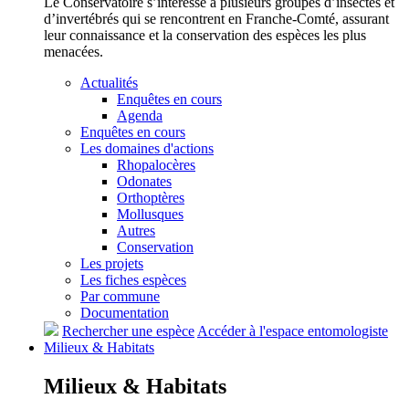
Le Conservatoire s’intéresse à plusieurs groupes d’insectes et
d’invertébrés qui se rencontrent en Franche-Comté, assurant
leur connaissance et la conservation des espèces les plus
menacées.
Actualités
Enquêtes en cours
Agenda
Enquêtes en cours
Les domaines d'actions
Rhopalocères
Odonates
Orthoptères
Mollusques
Autres
Conservation
Les projets
Les fiches espèces
Par commune
Documentation
Rechercher une espèce
Accéder à l'espace entomologiste
Milieux &
Habitats
Milieux &
Habitats