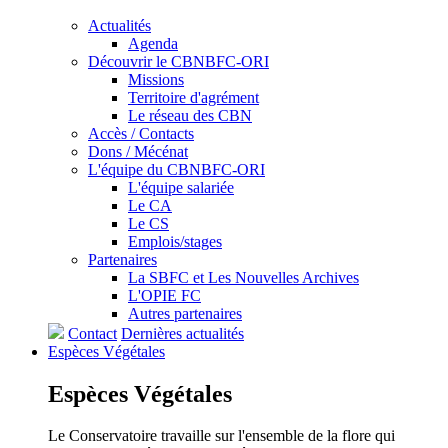
Actualités
Agenda
Découvrir le CBNBFC-ORI
Missions
Territoire d'agrément
Le réseau des CBN
Accès / Contacts
Dons / Mécénat
L'équipe du CBNBFC-ORI
L'équipe salariée
Le CA
Le CS
Emplois/stages
Partenaires
La SBFC et Les Nouvelles Archives
L'OPIE FC
Autres partenaires
Contact
Dernières actualités
Espèces
Végétales
Espèces
Végétales
Le Conservatoire travaille sur l'ensemble de la flore qui