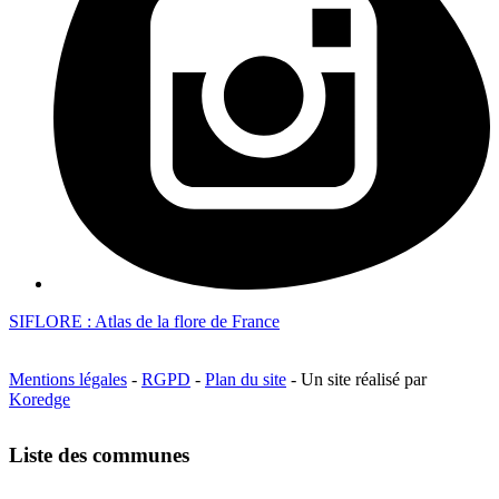
SIFLORE : Atlas de la flore de France
Mentions légales
-
RGPD
-
Plan du site
- Un site réalisé par
Koredge
Liste des communes