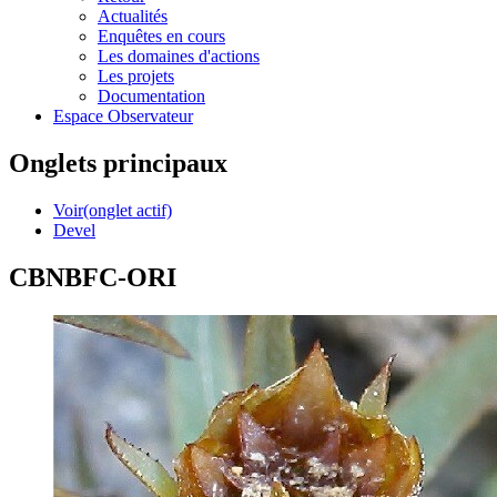
Actualités
Enquêtes en cours
Les domaines d'actions
Les projets
Documentation
Espace Observateur
Onglets principaux
Voir
(onglet actif)
Devel
CBNBFC-ORI