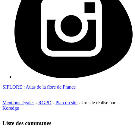
SIFLORE : Atlas de la flore de France
Mentions légales
-
RGPD
-
Plan du site
- Un site réalisé par
Koredge
Liste des communes