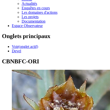
Actualités
Enquêtes en cours
Les domaines d'actions
Les projets
Documentation
Espace Observateur
Onglets principaux
Voir
(onglet actif)
Devel
CBNBFC-ORI