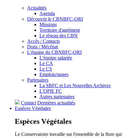
Actualités
Agenda
Découvrir le CBNBFC-ORI
Missions
Territoire d'agrément
Le réseau des CBN
Accès / Contacts
Dons / Mécénat
L'équipe du CBNBFC-ORI
L'équipe salariée
Le CA
Le CS
Emplois/stages
Partenaires
La SBFC et Les Nouvelles Archives
L'OPIE FC
Autres partenaires
Contact
Dernières actualités
Espèces
Végétales
Espèces
Végétales
Le Conservatoire travaille sur l'ensemble de la flore qui