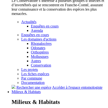
Le Conservatoire s’intéresse à plusieurs groupes d’insectes et
d’invertébrés qui se rencontrent en Franche-Comté, assurant
leur connaissance et la conservation des espèces les plus
menacées.
Actualités
Enquêtes en cours
Agenda
Enquêtes en cours
Les domaines d'actions
Rhopalocères
Odonates
Orthoptères
Mollusques
Autres
Conservation
Les projets
Les fiches espèces
Par commune
Documentation
Rechercher une espèce
Accéder à l'espace entomologiste
Milieux &
Habitats
Milieux &
Habitats