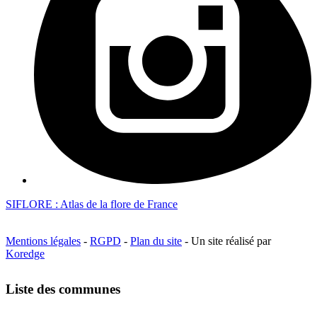
SIFLORE : Atlas de la flore de France
Mentions légales
-
RGPD
-
Plan du site
- Un site réalisé par
Koredge
Liste des communes