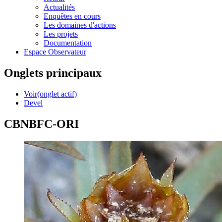
Actualités
Enquêtes en cours
Les domaines d'actions
Les projets
Documentation
Espace Observateur
Onglets principaux
Voir
(onglet actif)
Devel
CBNBFC-ORI