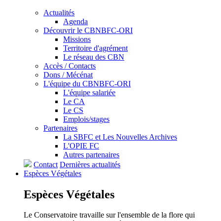
Actualités
Agenda
Découvrir le CBNBFC-ORI
Missions
Territoire d'agrément
Le réseau des CBN
Accès / Contacts
Dons / Mécénat
L'équipe du CBNBFC-ORI
L'équipe salariée
Le CA
Le CS
Emplois/stages
Partenaires
La SBFC et Les Nouvelles Archives
L'OPIE FC
Autres partenaires
Contact
Dernières actualités
Espèces
Végétales
Espèces
Végétales
Le Conservatoire travaille sur l'ensemble de la flore qui