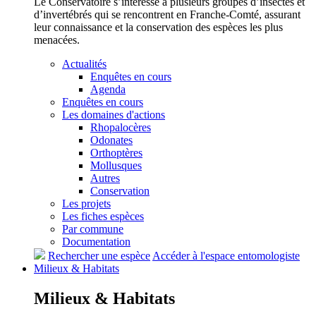
Le Conservatoire s’intéresse à plusieurs groupes d’insectes et
d’invertébrés qui se rencontrent en Franche-Comté, assurant
leur connaissance et la conservation des espèces les plus
menacées.
Actualités
Enquêtes en cours
Agenda
Enquêtes en cours
Les domaines d'actions
Rhopalocères
Odonates
Orthoptères
Mollusques
Autres
Conservation
Les projets
Les fiches espèces
Par commune
Documentation
Rechercher une espèce
Accéder à l'espace entomologiste
Milieux &
Habitats
Milieux &
Habitats