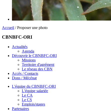
Accueil
/ Proposer une photo
CBNBFC-ORI
Actualités
Agenda
Découvrir le CBNBFC-ORI
Missions
Territoire d'agrément
Le réseau des CBN
Accès / Contacts
Dons / Mécénat
L'équipe du CBNBFC-ORI
L'équipe salariée
Le CA
Le CS
Emplois/stages
Partenaires