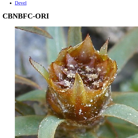
Devel
CBNBFC-ORI