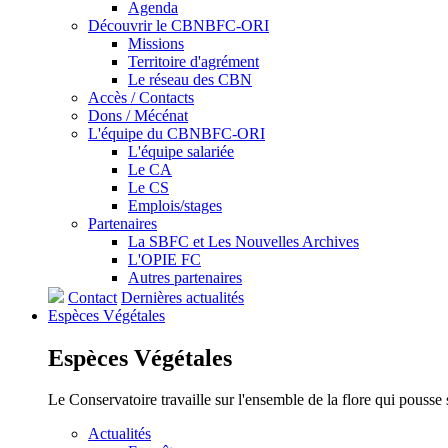
Agenda
Découvrir le CBNBFC-ORI
Missions
Territoire d'agrément
Le réseau des CBN
Accès / Contacts
Dons / Mécénat
L'équipe du CBNBFC-ORI
L'équipe salariée
Le CA
Le CS
Emplois/stages
Partenaires
La SBFC et Les Nouvelles Archives
L'OPIE FC
Autres partenaires
Contact
Dernières actualités
Espèces
Végétales
Espèces
Végétales
Le Conservatoire travaille sur l'ensemble de la flore qui pousse
Actualités