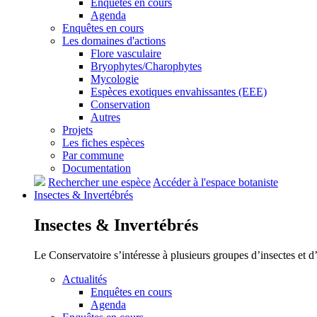
Enquêtes en cours
Agenda
Enquêtes en cours
Les domaines d'actions
Flore vasculaire
Bryophytes/Charophytes
Mycologie
Espèces exotiques envahissantes (EEE)
Conservation
Autres
Projets
Les fiches espèces
Par commune
Documentation
Rechercher une espèce
Accéder à l'espace botaniste
Insectes &
Invertébrés
Insectes &
Invertébrés
Le Conservatoire s’intéresse à plusieurs groupes d’insectes et 
Actualités
Enquêtes en cours
Agenda