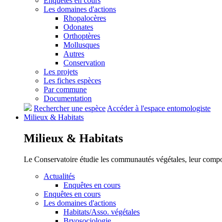
Enquêtes en cours
Les domaines d'actions
Rhopalocères
Odonates
Orthoptères
Mollusques
Autres
Conservation
Les projets
Les fiches espèces
Par commune
Documentation
Rechercher une espèce
Accéder à l'espace entomologiste
Milieux &
Habitats
Milieux &
Habitats
Le Conservatoire étudie les communautés végétales, leur compositi
Actualités
Enquêtes en cours
Enquêtes en cours
Les domaines d'actions
Habitats/Asso. végétales
Bryosociologie