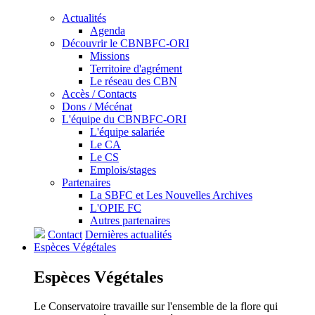
Actualités
Agenda
Découvrir le CBNBFC-ORI
Missions
Territoire d'agrément
Le réseau des CBN
Accès / Contacts
Dons / Mécénat
L'équipe du CBNBFC-ORI
L'équipe salariée
Le CA
Le CS
Emplois/stages
Partenaires
La SBFC et Les Nouvelles Archives
L'OPIE FC
Autres partenaires
Contact
Dernières actualités
Espèces
Végétales
Espèces
Végétales
Le Conservatoire travaille sur l'ensemble de la flore qui