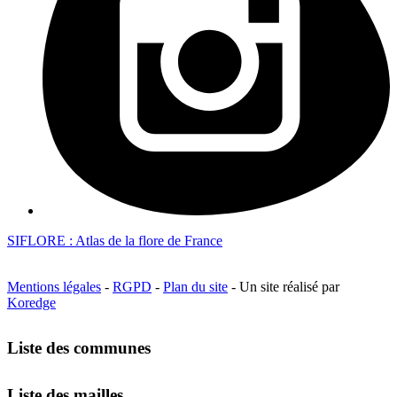
SIFLORE : Atlas de la flore de France
Mentions légales
-
RGPD
-
Plan du site
- Un site réalisé par
Koredge
Liste des communes
Liste des mailles