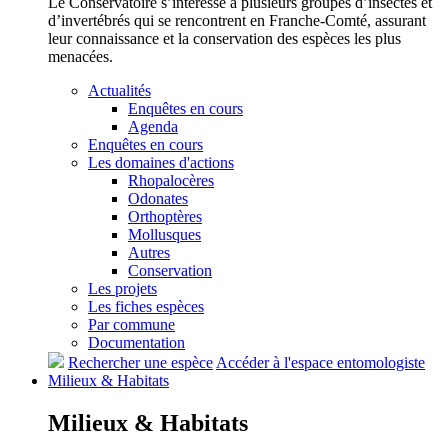
Le Conservatoire s’intéresse à plusieurs groupes d’insectes et
d’invertébrés qui se rencontrent en Franche-Comté, assurant
leur connaissance et la conservation des espèces les plus
menacées.
Actualités
Enquêtes en cours
Agenda
Enquêtes en cours
Les domaines d'actions
Rhopalocères
Odonates
Orthoptères
Mollusques
Autres
Conservation
Les projets
Les fiches espèces
Par commune
Documentation
Rechercher une espèce
Accéder à l'espace entomologiste
Milieux &
Habitats
Milieux &
Habitats