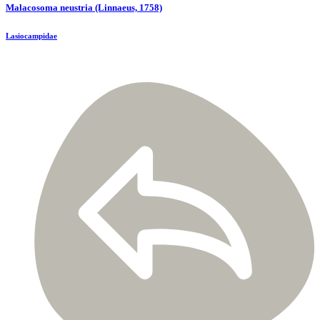
Malacosoma neustria (Linnaeus, 1758)
Lasiocampidae