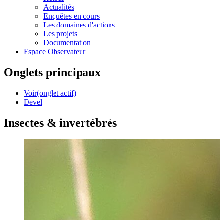
Actualités
Enquêtes en cours
Les domaines d'actions
Les projets
Documentation
Espace Observateur
Onglets principaux
Voir
(onglet actif)
Devel
Insectes & invertébrés