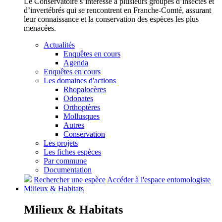
Le Conservatoire s’intéresse à plusieurs groupes d’insectes et
d’invertébrés qui se rencontrent en Franche-Comté, assurant
leur connaissance et la conservation des espèces les plus
menacées.
Actualités
Enquêtes en cours
Agenda
Enquêtes en cours
Les domaines d'actions
Rhopalocères
Odonates
Orthoptères
Mollusques
Autres
Conservation
Les projets
Les fiches espèces
Par commune
Documentation
Rechercher une espèce
Accéder à l'espace entomologiste
Milieux &
Habitats
Milieux &
Habitats