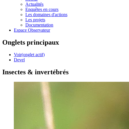
Actualités
Enquêtes en cours
Les domaines d'actions
Les projets
Documentation
Espace Observateur
Onglets principaux
Voir
(onglet actif)
Devel
Insectes & invertébrés