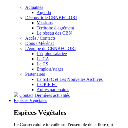
Actualités
Agenda
Découvrir le CBNBFC-ORI
Missions
Territoire d'agrément
Le réseau des CBN
Accès / Contacts
Dons / Mécénat
L'équipe du CBNBFC-ORI
L'équipe salariée
Le CA
Le CS
Emplois/stages
Partenaires
La SBFC et Les Nouvelles Archives
L'OPIE FC
Autres partenaires
Contact
Dernières actualités
Espèces
Végétales
Espèces
Végétales
Le Conservatoire travaille sur l'ensemble de la flore qui