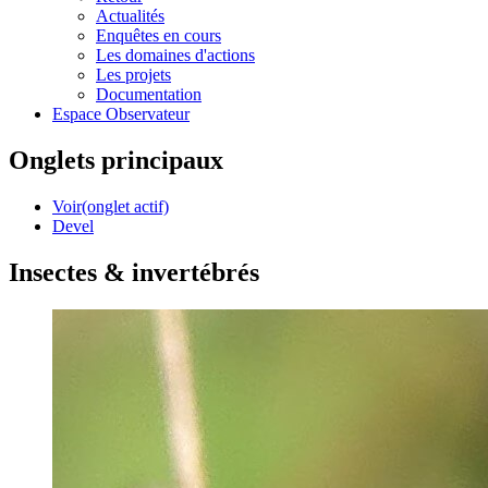
Actualités
Enquêtes en cours
Les domaines d'actions
Les projets
Documentation
Espace Observateur
Onglets principaux
Voir
(onglet actif)
Devel
Insectes & invertébrés