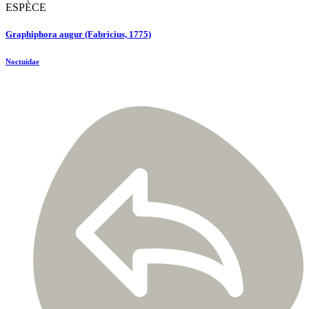
ESPÈCE
Graphiphora augur (Fabricius, 1775)
Noctuidae