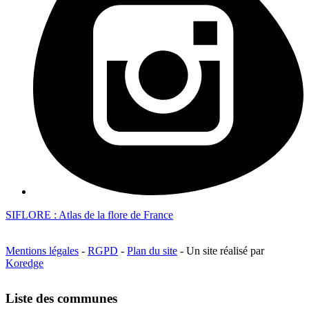
SIFLORE : Atlas de la flore de France
Mentions légales
-
RGPD
-
Plan du site
- Un site réalisé par
Koredge
Liste des communes