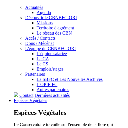
Actualités
Agenda
Découvrir le CBNBFC-ORI
Missions
Territoire d'agrément
Le réseau des CBN
Accès / Contacts
Dons / Mécénat
L'équipe du CBNBFC-ORI
L'équipe salariée
Le CA
Le CS
Emplois/stages
Partenaires
La SBFC et Les Nouvelles Archives
L'OPIE FC
Autres partenaires
Contact
Dernières actualités
Espèces
Végétales
Espèces
Végétales
Le Conservatoire travaille sur l'ensemble de la flore qui