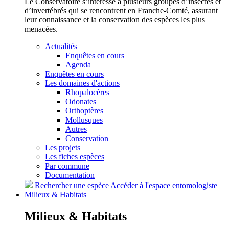
Le Conservatoire s’intéresse à plusieurs groupes d’insectes et
d’invertébrés qui se rencontrent en Franche-Comté, assurant
leur connaissance et la conservation des espèces les plus
menacées.
Actualités
Enquêtes en cours
Agenda
Enquêtes en cours
Les domaines d'actions
Rhopalocères
Odonates
Orthoptères
Mollusques
Autres
Conservation
Les projets
Les fiches espèces
Par commune
Documentation
Rechercher une espèce
Accéder à l'espace entomologiste
Milieux &
Habitats
Milieux &
Habitats