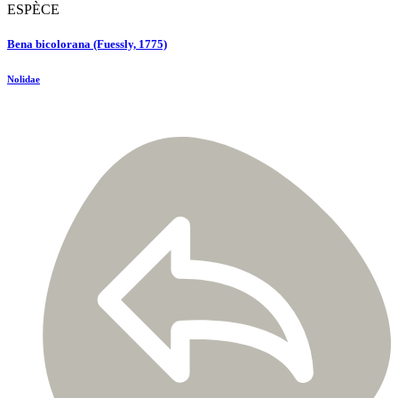
ESPÈCE
Bena bicolorana (Fuessly, 1775)
Nolidae