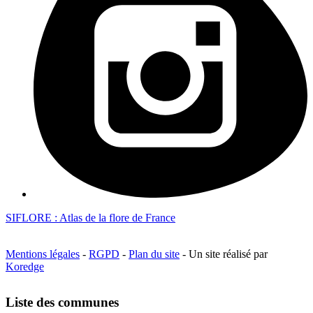
SIFLORE : Atlas de la flore de France
Mentions légales
-
RGPD
-
Plan du site
- Un site réalisé par
Koredge
Liste des communes