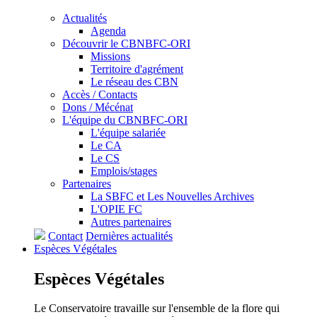
Actualités
Agenda
Découvrir le CBNBFC-ORI
Missions
Territoire d'agrément
Le réseau des CBN
Accès / Contacts
Dons / Mécénat
L'équipe du CBNBFC-ORI
L'équipe salariée
Le CA
Le CS
Emplois/stages
Partenaires
La SBFC et Les Nouvelles Archives
L'OPIE FC
Autres partenaires
Contact
Dernières actualités
Espèces
Végétales
Espèces
Végétales
Le Conservatoire travaille sur l'ensemble de la flore qui