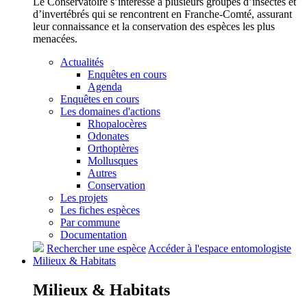
Le Conservatoire s’intéresse à plusieurs groupes d’insectes et
d’invertébrés qui se rencontrent en Franche-Comté, assurant
leur connaissance et la conservation des espèces les plus
menacées.
Actualités
Enquêtes en cours
Agenda
Enquêtes en cours
Les domaines d'actions
Rhopalocères
Odonates
Orthoptères
Mollusques
Autres
Conservation
Les projets
Les fiches espèces
Par commune
Documentation
Rechercher une espèce
Accéder à l'espace entomologiste
Milieux &
Habitats
Milieux &
Habitats