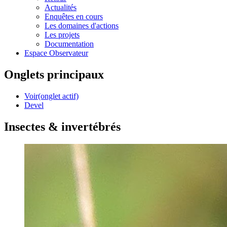
Actualités
Enquêtes en cours
Les domaines d'actions
Les projets
Documentation
Espace Observateur
Onglets principaux
Voir
(onglet actif)
Devel
Insectes & invertébrés