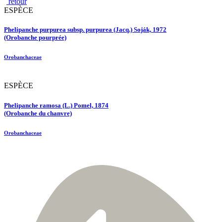
retour
ESPÈCE
Phelipanche purpurea subsp. purpurea (Jacq.) Soják, 1972
(Orobanche pourprée)
Orobanchaceae
ESPÈCE
Phelipanche ramosa (L.) Pomel, 1874
(Orobanche du chanvre)
Orobanchaceae