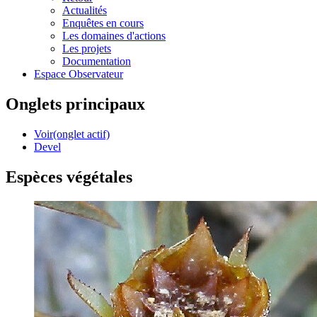
Actualités
Enquêtes en cours
Les domaines d'actions
Les projets
Documentation
Espace Observateur
Onglets principaux
Voir
(onglet actif)
Devel
Espèces végétales