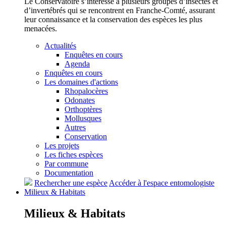
Le Conservatoire s’intéresse à plusieurs groupes d’insectes et
d’invertébrés qui se rencontrent en Franche-Comté, assurant
leur connaissance et la conservation des espèces les plus
menacées.
Actualités
Enquêtes en cours
Agenda
Enquêtes en cours
Les domaines d'actions
Rhopalocères
Odonates
Orthoptères
Mollusques
Autres
Conservation
Les projets
Les fiches espèces
Par commune
Documentation
Rechercher une espèce
Accéder à l'espace entomologiste
Milieux &
Habitats
Milieux &
Habitats