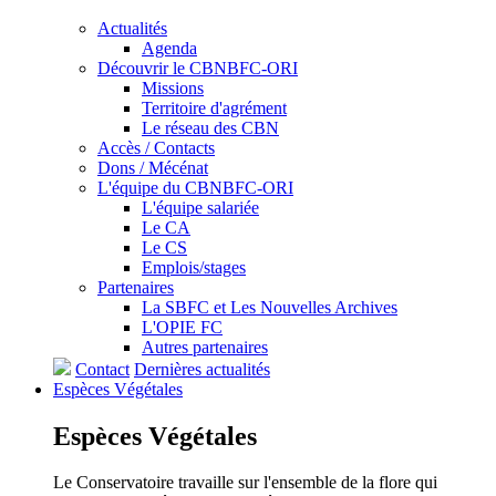
Actualités
Agenda
Découvrir le CBNBFC-ORI
Missions
Territoire d'agrément
Le réseau des CBN
Accès / Contacts
Dons / Mécénat
L'équipe du CBNBFC-ORI
L'équipe salariée
Le CA
Le CS
Emplois/stages
Partenaires
La SBFC et Les Nouvelles Archives
L'OPIE FC
Autres partenaires
Contact
Dernières actualités
Espèces
Végétales
Espèces
Végétales
Le Conservatoire travaille sur l'ensemble de la flore qui