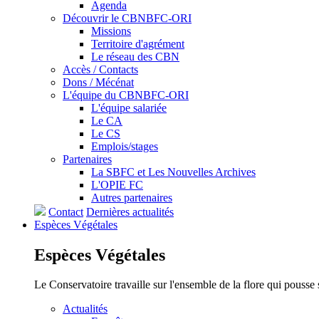
Agenda
Découvrir le CBNBFC-ORI
Missions
Territoire d'agrément
Le réseau des CBN
Accès / Contacts
Dons / Mécénat
L'équipe du CBNBFC-ORI
L'équipe salariée
Le CA
Le CS
Emplois/stages
Partenaires
La SBFC et Les Nouvelles Archives
L'OPIE FC
Autres partenaires
Contact
Dernières actualités
Espèces
Végétales
Espèces
Végétales
Le Conservatoire travaille sur l'ensemble de la flore qui pousse
Actualités