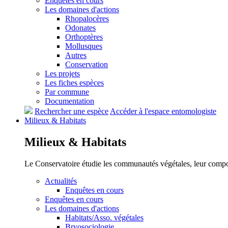
Enquêtes en cours
Les domaines d'actions
Rhopalocères
Odonates
Orthoptères
Mollusques
Autres
Conservation
Les projets
Les fiches espèces
Par commune
Documentation
Rechercher une espèce
Accéder à l'espace entomologiste
Milieux &
Habitats
Milieux &
Habitats
Le Conservatoire étudie les communautés végétales, leur compositi
Actualités
Enquêtes en cours
Enquêtes en cours
Les domaines d'actions
Habitats/Asso. végétales
Bryosociologie