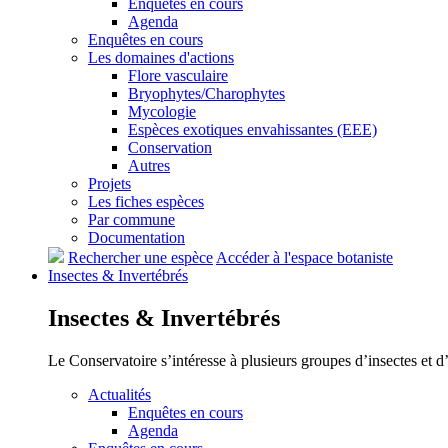
Enquêtes en cours
Agenda
Enquêtes en cours
Les domaines d'actions
Flore vasculaire
Bryophytes/Charophytes
Mycologie
Espèces exotiques envahissantes (EEE)
Conservation
Autres
Projets
Les fiches espèces
Par commune
Documentation
Rechercher une espèce
Accéder à l'espace botaniste
Insectes &
Invertébrés
Insectes &
Invertébrés
Le Conservatoire s’intéresse à plusieurs groupes d’insectes et 
Actualités
Enquêtes en cours
Agenda