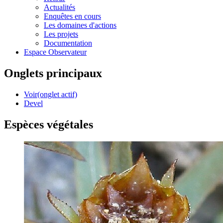
Actualités
Enquêtes en cours
Les domaines d'actions
Les projets
Documentation
Espace Observateur
Onglets principaux
Voir
(onglet actif)
Devel
Espèces végétales