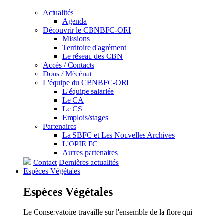
Actualités
Agenda
Découvrir le CBNBFC-ORI
Missions
Territoire d'agrément
Le réseau des CBN
Accès / Contacts
Dons / Mécénat
L'équipe du CBNBFC-ORI
L'équipe salariée
Le CA
Le CS
Emplois/stages
Partenaires
La SBFC et Les Nouvelles Archives
L'OPIE FC
Autres partenaires
Contact
Dernières actualités
Espèces
Végétales
Espèces
Végétales
Le Conservatoire travaille sur l'ensemble de la flore qui