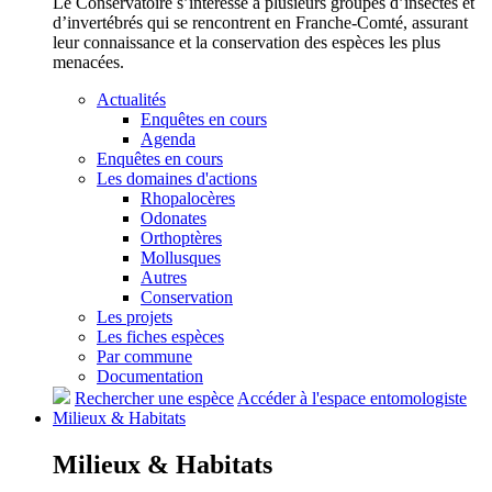
Le Conservatoire s’intéresse à plusieurs groupes d’insectes et
d’invertébrés qui se rencontrent en Franche-Comté, assurant
leur connaissance et la conservation des espèces les plus
menacées.
Actualités
Enquêtes en cours
Agenda
Enquêtes en cours
Les domaines d'actions
Rhopalocères
Odonates
Orthoptères
Mollusques
Autres
Conservation
Les projets
Les fiches espèces
Par commune
Documentation
Rechercher une espèce
Accéder à l'espace entomologiste
Milieux &
Habitats
Milieux &
Habitats