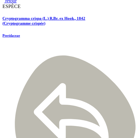
retour
ESPÈCE
Cryptogramma crispa (L.) R.Br. ex Hook., 1842
(Cryptogramme crispée)
Pteridaceae