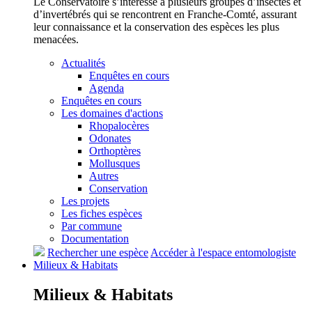
Le Conservatoire s’intéresse à plusieurs groupes d’insectes et
d’invertébrés qui se rencontrent en Franche-Comté, assurant
leur connaissance et la conservation des espèces les plus
menacées.
Actualités
Enquêtes en cours
Agenda
Enquêtes en cours
Les domaines d'actions
Rhopalocères
Odonates
Orthoptères
Mollusques
Autres
Conservation
Les projets
Les fiches espèces
Par commune
Documentation
Rechercher une espèce
Accéder à l'espace entomologiste
Milieux &
Habitats
Milieux &
Habitats