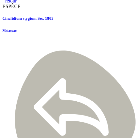
retour
ESPÈCE
Cinclidium stygium Sw., 1803
Mniaceae