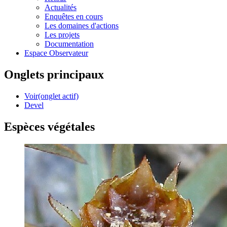
Actualités
Enquêtes en cours
Les domaines d'actions
Les projets
Documentation
Espace Observateur
Onglets principaux
Voir
(onglet actif)
Devel
Espèces végétales