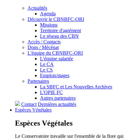
Actualités
Agenda
Découvrir le CBNBFC-ORI
Missions
Territoire d'agrément
Le réseau des CBN
Accès / Contacts
Dons / Mécénat
L'équipe du CBNBFC-ORI
L'équipe salariée
Le CA
Le CS
Emplois/stages
Partenaires
La SBFC et Les Nouvelles Archives
L'OPIE FC
Autres partenaires
Contact
Dernières actualités
Espèces
Végétales
Espèces
Végétales
Le Conservatoire travaille sur l'ensemble de la flore qui