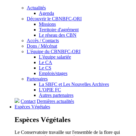
Actualités
Agenda
Découvrir le CBNBFC-ORI
Missions
Territoire d'agrément
Le réseau des CBN
Accès / Contacts
Dons / Mécénat
L'équipe du CBNBFC-ORI
L'équipe salariée
Le CA
Le CS
Emplois/stages
Partenaires
La SBFC et Les Nouvelles Archives
L'OPIE FC
Autres partenaires
Contact
Dernières actualités
Espèces
Végétales
Espèces
Végétales
Le Conservatoire travaille sur l'ensemble de la flore qui