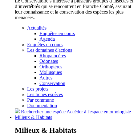
Le Conservatoire s’intéresse à plusieurs groupes d’insectes et
d’invertébrés qui se rencontrent en Franche-Comté, assurant
leur connaissance et la conservation des espèces les plus
menacées.
Actualités
Enquêtes en cours
Agenda
Enquêtes en cours
Les domaines d'actions
Rhopalocères
Odonates
Orthoptères
Mollusques
Autres
Conservation
Les projets
Les fiches espèces
Par commune
Documentation
Rechercher une espèce
Accéder à l'espace entomologiste
Milieux &
Habitats
Milieux &
Habitats