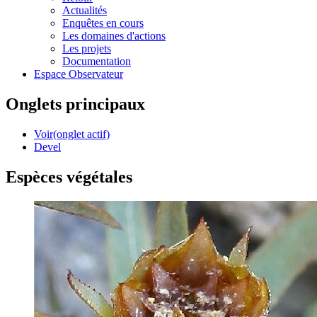
Actualités
Enquêtes en cours
Les domaines d'actions
Les projets
Documentation
Espace Observateur
Onglets principaux
Voir
(onglet actif)
Devel
Espèces végétales