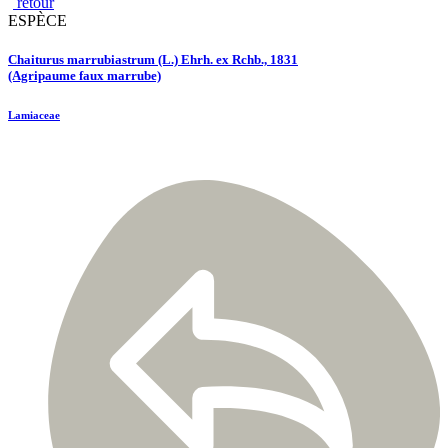
retour
ESPÈCE
Chaiturus marrubiastrum (L.) Ehrh. ex Rchb., 1831
(Agripaume faux marrube)
Lamiaceae