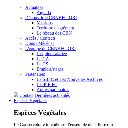
Actualités
Agenda
Découvrir le CBNBFC-ORI
Missions
Territoire d'agrément
Le réseau des CBN
Accès / Contacts
Dons / Mécénat
L'équipe du CBNBFC-ORI
L'équipe salariée
Le CA
Le CS
Emplois/stages
Partenaires
La SBFC et Les Nouvelles Archives
L'OPIE FC
Autres partenaires
Contact
Dernières actualités
Espèces
Végétales
Espèces
Végétales
Le Conservatoire travaille sur l'ensemble de la flore qui