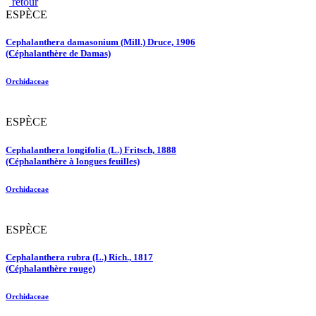
retour
ESPÈCE
Cephalanthera damasonium (Mill.) Druce, 1906
(Céphalanthère de Damas)
Orchidaceae
ESPÈCE
Cephalanthera longifolia (L.) Fritsch, 1888
(Céphalanthère à longues feuilles)
Orchidaceae
ESPÈCE
Cephalanthera rubra (L.) Rich., 1817
(Céphalanthère rouge)
Orchidaceae