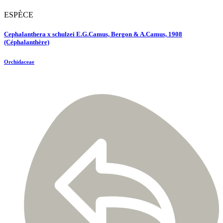
ESPÈCE
Cephalanthera x schulzei E.G.Camus, Bergon & A.Camus, 1908
(Céphalanthère)
Orchidaceae