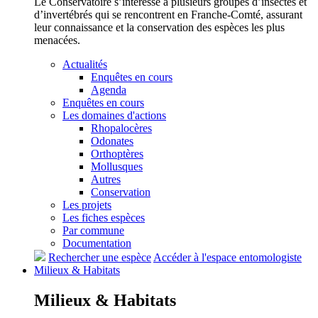
Le Conservatoire s’intéresse à plusieurs groupes d’insectes et
d’invertébrés qui se rencontrent en Franche-Comté, assurant
leur connaissance et la conservation des espèces les plus
menacées.
Actualités
Enquêtes en cours
Agenda
Enquêtes en cours
Les domaines d'actions
Rhopalocères
Odonates
Orthoptères
Mollusques
Autres
Conservation
Les projets
Les fiches espèces
Par commune
Documentation
Rechercher une espèce
Accéder à l'espace entomologiste
Milieux &
Habitats
Milieux &
Habitats