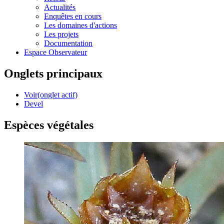
Actualités
Enquêtes en cours
Les domaines d'actions
Les projets
Documentation
Espace Observateur
Onglets principaux
Voir
(onglet actif)
Devel
Espèces végétales