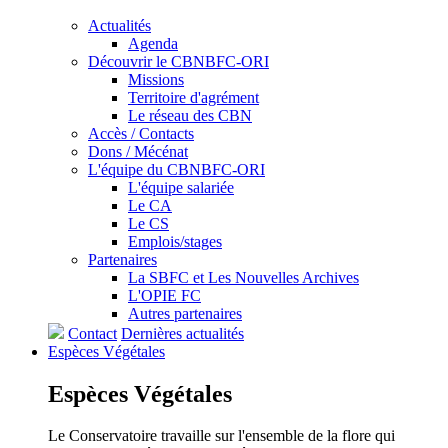
Actualités
Agenda
Découvrir le CBNBFC-ORI
Missions
Territoire d'agrément
Le réseau des CBN
Accès / Contacts
Dons / Mécénat
L'équipe du CBNBFC-ORI
L'équipe salariée
Le CA
Le CS
Emplois/stages
Partenaires
La SBFC et Les Nouvelles Archives
L'OPIE FC
Autres partenaires
Contact
Dernières actualités
Espèces
Végétales
Espèces
Végétales
Le Conservatoire travaille sur l'ensemble de la flore qui