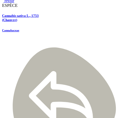
retour
ESPÈCE
Cannabis sativa L., 1753
(Chanvre)
Cannabaceae