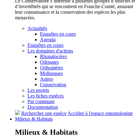
Le Conservatoire s’intéresse à plusieurs groupes d’insectes et
d’invertébrés qui se rencontrent en Franche-Comté, assurant
leur connaissance et la conservation des espèces les plus
menacées.
Actualités
Enquêtes en cours
Agenda
Enquêtes en cours
Les domaines d'actions
Rhopalocères
Odonates
Orthoptères
Mollusques
Autres
Conservation
Les projets
Les fiches espèces
Par commune
Documentation
Rechercher une espèce
Accéder à l'espace entomologiste
Milieux &
Habitats
Milieux &
Habitats