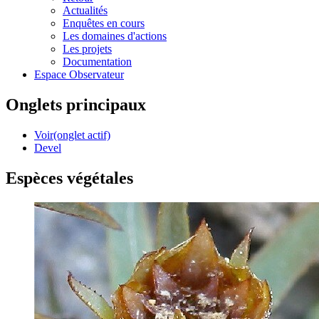
Actualités
Enquêtes en cours
Les domaines d'actions
Les projets
Documentation
Espace Observateur
Onglets principaux
Voir
(onglet actif)
Devel
Espèces végétales