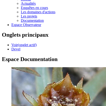
Actualités
Enquêtes en cours
Les domaines d'actions
Les projets
Documentation
Espace Observateur
Onglets principaux
Voir
(onglet actif)
Devel
Espace Documentation