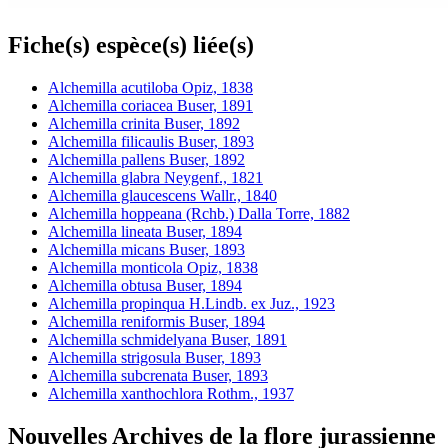
Fiche(s) espèce(s) liée(s)
Alchemilla acutiloba Opiz, 1838
Alchemilla coriacea Buser, 1891
Alchemilla crinita Buser, 1892
Alchemilla filicaulis Buser, 1893
Alchemilla pallens Buser, 1892
Alchemilla glabra Neygenf., 1821
Alchemilla glaucescens Wallr., 1840
Alchemilla hoppeana (Rchb.) Dalla Torre, 1882
Alchemilla lineata Buser, 1894
Alchemilla micans Buser, 1893
Alchemilla monticola Opiz, 1838
Alchemilla obtusa Buser, 1894
Alchemilla propinqua H.Lindb. ex Juz., 1923
Alchemilla reniformis Buser, 1894
Alchemilla schmidelyana Buser, 1891
Alchemilla strigosula Buser, 1893
Alchemilla subcrenata Buser, 1893
Alchemilla xanthochlora Rothm., 1937
Nouvelles Archives de la flore jurassienne