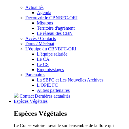
Actualités
Agenda
Découvrir le CBNBFC-ORI
Missions
Territoire d'agrément
Le réseau des CBN
Accès / Contacts
Dons / Mécénat
L'équipe du CBNBFC-ORI
L'équipe salariée
Le CA
Le CS
Emplois/stages
Partenaires
La SBFC et Les Nouvelles Archives
L'OPIE FC
Autres partenaires
Contact
Dernières actualités
Espèces
Végétales
Espèces
Végétales
Le Conservatoire travaille sur l'ensemble de la flore qui