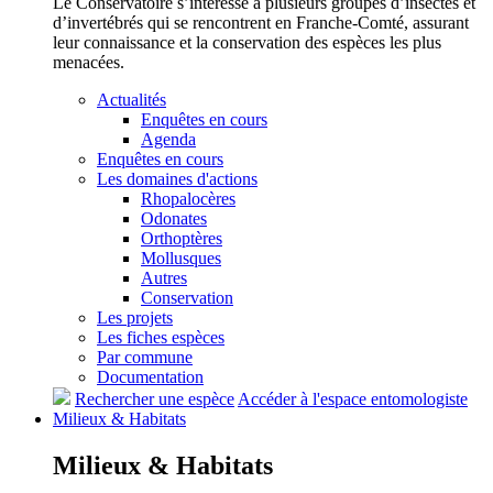
Le Conservatoire s’intéresse à plusieurs groupes d’insectes et
d’invertébrés qui se rencontrent en Franche-Comté, assurant
leur connaissance et la conservation des espèces les plus
menacées.
Actualités
Enquêtes en cours
Agenda
Enquêtes en cours
Les domaines d'actions
Rhopalocères
Odonates
Orthoptères
Mollusques
Autres
Conservation
Les projets
Les fiches espèces
Par commune
Documentation
Rechercher une espèce
Accéder à l'espace entomologiste
Milieux &
Habitats
Milieux &
Habitats